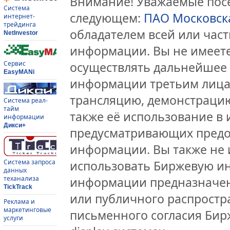
Внимание! Уважаемые посе
Система
следующем:
ПАО Московск
интернет-
трейдинга
обладателем всей или час
NetInvestor
информации. Вы не имеете
Сервис
осуществлять дальнейшее
EasyMANi
информации третьим лицам
трансляцию, демонстрацию
Система реал-
тайм
также её использование в 
информации
Дикси+
предусматривающих предо
информации. Вы также не 
Система запроса
использовать Биржевую и
данных
теханализа
информации предназначен
TickTrack
или публичного распростра
Реклама и
маркетинговые
письменного согласия Бир
услуги