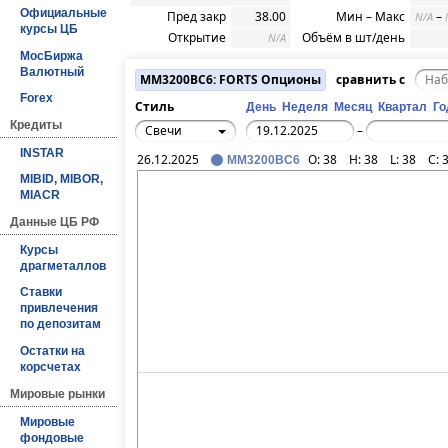
Официальные
Пред закр
38.00
Мин – Макс
–
N/A
курсы ЦБ
Открытие
Объём в шт/день
N/A
МосБиржа
Валютный
MM3200BC6: FORTS Опционы
сравнить с
Forex
Стиль
День
Неделя
Месяц
Квартал
Го
Кредиты
Свечи
–
INSTAR
26.12.2025
O:
38
H:
38
L:
38
C:
MM3200BC6
MIBID, MIBOR,
MIACR
Данные ЦБ РФ
Курсы
драгметаллов
Ставки
привлечения
по депозитам
Остатки на
корсчетах
Мировые рынки
Мировые
фондовые