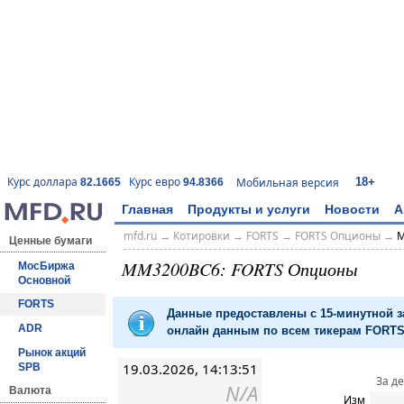
18+
Курс доллара
Курс евро
Мобильная версия
82.1665
94.8366
Главная
Продукты и услуги
Новости
А
mfd.ru
→
Котировки
→
FORTS
→
FORTS Опционы
→
M
Ценные бумаги
MM3200BC6: FORTS Опционы
МосБиржа
Основной
FORTS
Данные предоставлены с 15-минутной 
ADR
онлайн данным по всем тикерам FORTS 
Рынок акций
19.03.2026, 14:13:51
SPB
За д
N/A
Валюта
Изм