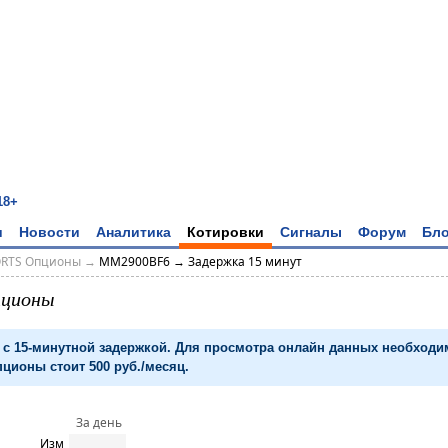
18+
и
Новости
Аналитика
Котировки
Сигналы
Форум
Бло
ORTS Опционы
→
MM2900BF6 → Задержка 15 минут
пционы
с 15-минутной задержкой. Для просмотра онлайн данных необход
ционы стоит 500 руб./месяц.
За день
Изм