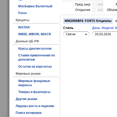
Пред закр
N/A
МосБиржа Валютный
Открытие
Объём
N/A
Forex
Кредиты
MM2900BF6: FORTS Опционы
с
INSTAR
Стиль
День
Неделя
Свечи
MIBID, MIBOR, MIACR
Данные ЦБ РФ
Курсы драгметаллов
Ставки привлечения по
депозитам
Остатки на корсчетах
Мировые рынки
Мировые фондовые
индексы
Товары и фьючерсы
Другие рынки
Лидеры роста и падения
Поиск котировок