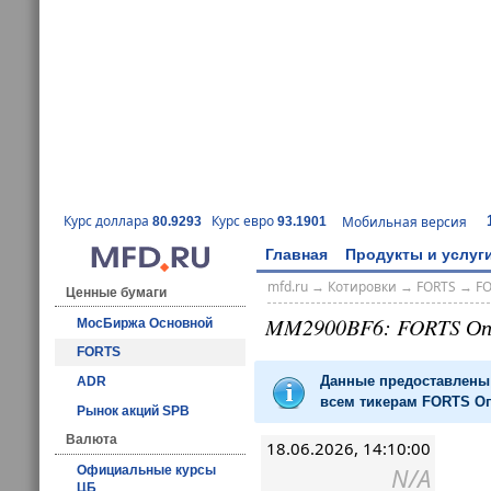
Курс доллара
Курс евро
Мобильная версия
80.9293
93.1901
Главная
Продукты и услуг
mfd.ru
→
Котировки
→
FORTS
→
F
Ценные бумаги
MM2900BF6: FORTS О
МосБиржа Основной
FORTS
Данные предоставлены 
ADR
всем тикерам FORTS Оп
Рынок акций SPB
Валюта
18.06.2026, 14:10:00
N/A
Официальные курсы
ЦБ