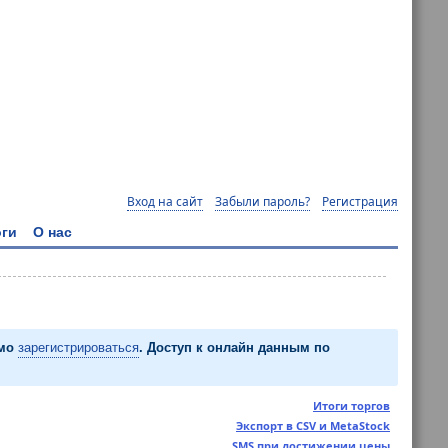
Вход на сайт
Забыли пароль?
Регистрация
ги
О нас
имо
зарегистрироваться
. Доступ к онлайн данным по
Итоги торгов
Экспорт в CSV и MetaStock
SMS при достижении цены