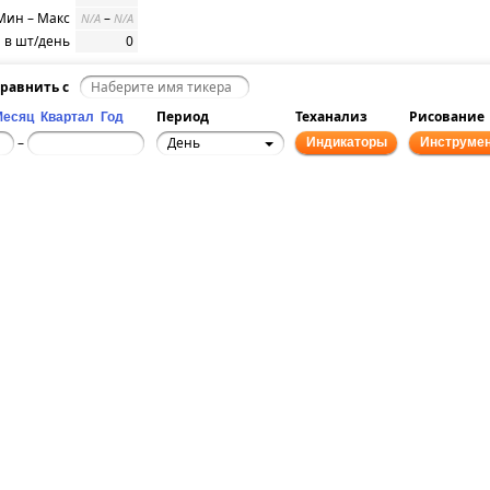
Мин – Макс
–
N/A
N/A
 в шт/день
0
равнить с
Период
Теханализ
Рисование
Месяц
Квартал
Год
День
–
Индикаторы
Инструме