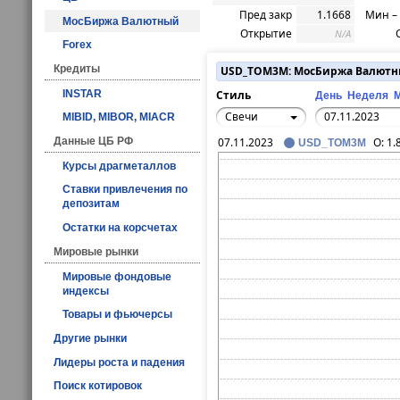
Пред закр
1.1668
Мин –
МосБиржа Валютный
Открытие
N/A
Forex
Кредиты
USD_TOM3M: МосБиржа Валют
INSTAR
Стиль
День
Неделя
Свечи
MIBID, MIBOR, MIACR
Данные ЦБ РФ
07.11.2023
O:
1.
USD_TOM3M
Курсы драгметаллов
Ставки привлечения по
депозитам
Остатки на корсчетах
Мировые рынки
Мировые фондовые
индексы
Товары и фьючерсы
Другие рынки
Лидеры роста и падения
Поиск котировок