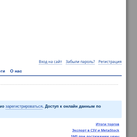
Вход на сайт
Забыли пароль?
Регистрация
ги
О нас
имо
зарегистрироваться
. Доступ к онлайн данным по
Итоги торгов
Экспорт в CSV и MetaStock
SMS при достижении цены