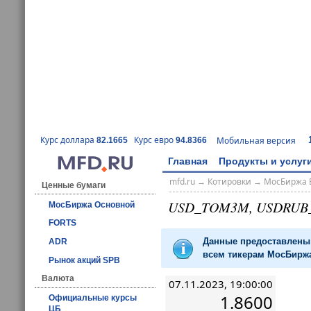
Курс доллара
Курс евро
Мобильная версия
82.1665
94.8366
Главная
Продукты и услуг
mfd.ru
→
Котировки
→
МосБиржа 
Ценные бумаги
USD_TOM3M, USDRUB
МосБиржа Основной
FORTS
Данные предоставлены 
ADR
всем тикерам МосБиржа
Рынок акций SPB
Валюта
07.11.2023, 19:00:00
1.8600
Официальные курсы
ЦБ