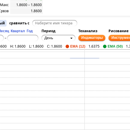
 Макс
1.8600 – 1.8600
Срвзв
1.8600
ный
сравнить с
Период
Теханализ
Рисование
Месяц
Квартал
Год
День
–
Индикаторы
Инструме
8600
H:
1.8600
L:
1.8600
C:
1.8600
1.6375
1.
EMA (12)
EMA (50)