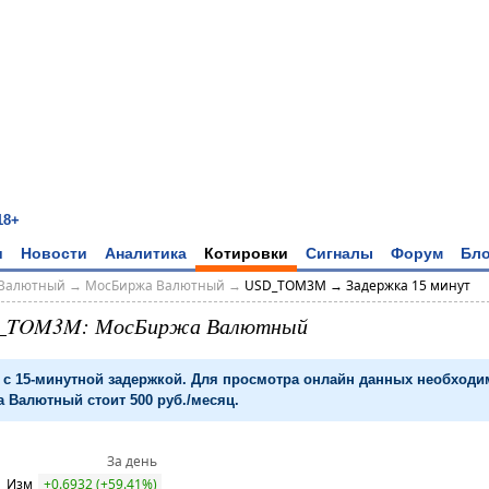
18+
и
Новости
Аналитика
Котировки
Сигналы
Форум
Бло
Валютный
→
МосБиржа Валютный
→
USD_TOM3M → Задержка 15 минут
_TOM3M: МосБиржа Валютный
с 15-минутной задержкой. Для просмотра онлайн данных необход
 Валютный стоит 500 руб./месяц.
За день
Изм
+0.6932 (+59.41%)