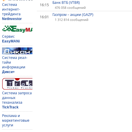
Банк ВТБ (VTBR)
Система
16:15
476 058 сообщений
интернет-
трейдинга
Газпром – акции (GAZP)
16:01
NetInvestor
1 312 814 сообщений
Сервис
EasyMANi
Система реал-
тайм
информации
Дикси+
Система запроса
данных
теханализа
TickTrack
Реклама и
маркетинговые
услуги