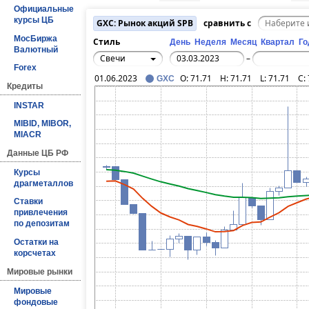
Официальные
курсы ЦБ
GXC: Рынок акций SPB
сравнить с
МосБиржа
Стиль
День
Неделя
Месяц
Квартал
Го
Валютный
Свечи
–
Forex
01.06.2023
O:
71.71
H:
71.71
L:
71.71
C:
GXC
Кредиты
INSTAR
MIBID, MIBOR,
MIACR
Данные ЦБ РФ
Курсы
драгметаллов
Ставки
привлечения
по депозитам
Остатки на
корсчетах
Мировые рынки
Мировые
фондовые