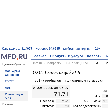
18+
Курс доллара
Курс евро
Мобильная версия
81.4077
94.0585
Главная
Продукты и услуги
Новости
А
mfd.ru
→
Котировки
→ Рынок акций SPB →
GXC → За
Ценные бумаги
GXC: Рынок акций SPB
МосБиржа
Основной
График отображает индикативную котировку.
FORTS
01.06.2023, 05:06:27
ADR
За
71.71
Рынок акций
Изм
0
SPB
Пред закр
71.71
Мин – Макс
N/A
Валюта
Открытие
Кол-во сделок/день
N/A