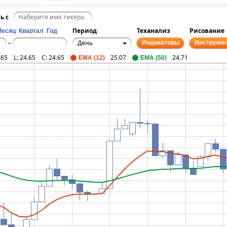
ь с
Период
Теханализ
Рисование
Месяц
Квартал
Год
День
–
Индикаторы
Инструме
.65
L:
24.65
C:
24.65
25.07
24.71
EMA (12)
EMA (50)