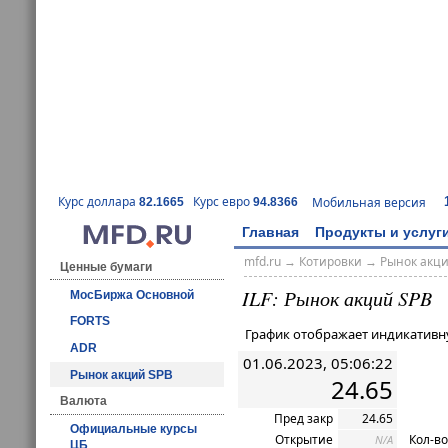
Курс доллара
Курс евро
Мобильная версия
82.1665
94.8366
Главная
Продукты и услуг
mfd.ru
→
Котировки
→ Рынок акц
Ценные бумаги
ILF: Рынок акций SPB
МосБиржа Основной
FORTS
График отображает индикативн
ADR
01.06.2023, 05:06:22
Рынок акций SPB
24.65
Валюта
Пред закр
24.65
Официальные курсы
Открытие
Кол-во
N/A
ЦБ