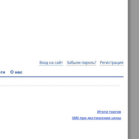
Вход на сайт
Забыли пароль?
Регистрация
ги
О нас
Итоги торгов
SMS при достижении цены