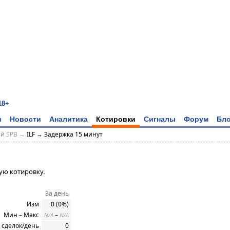
18+
и
Новости
Аналитика
Котировки
Сигналы
Форум
Бло
ий SPB →
ILF → Задержка 15 минут
ую котировку.
За день
Изм
0 (0%)
Мин – Макс
–
N/A
N/A
 сделок/день
0