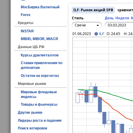
МосБиржа Валютный
ILF: Рынок акций SPB
сравнит
Forex
Стиль
День
Неделя
Кредиты
Свечи
INSTAR
01.06.2023
O:
24.65
H:
24
ILF
MIBID, MIBOR, MIACR
Данные ЦБ РФ
Курсы драгметаллов
Ставки привлечения по
депозитам
Остатки на корсчетах
Мировые рынки
Мировые фондовые
индексы
Товары и фьючерсы
Другие рынки
Лидеры роста и падения
Поиск котировок