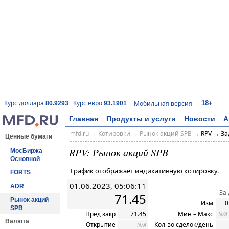
18+
Курс доллара
Курс евро
Мобильная версия
80.9293
93.1901
Главная
Продукты и услуги
Новости
А
mfd.ru
→
Котировки
→ Рынок акций SPB →
RPV → За
Ценные бумаги
RPV: Рынок акций SPB
МосБиржа
Основной
График отображает индикативную котировку.
FORTS
01.06.2023, 05:06:11
ADR
За
71.45
Рынок акций
Изм
0
SPB
Пред закр
71.45
Мин – Макс
N/A
Валюта
Открытие
Кол-во сделок/день
N/A