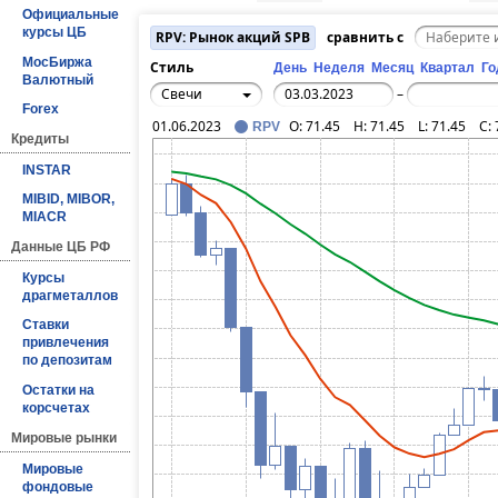
Официальные
курсы ЦБ
RPV: Рынок акций SPB
сравнить с
МосБиржа
Стиль
День
Неделя
Месяц
Квартал
Го
Валютный
Свечи
–
Forex
01.06.2023
O:
71.45
H:
71.45
L:
71.45
C:
RPV
Кредиты
INSTAR
MIBID, MIBOR,
MIACR
Данные ЦБ РФ
Курсы
драгметаллов
Ставки
привлечения
по депозитам
Остатки на
корсчетах
Мировые рынки
Мировые
фондовые