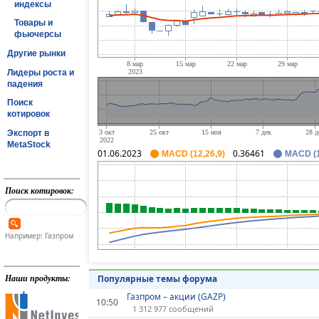
индексы
Товары и
фьючерсы
Другие рынки
Лидеры роста и
падения
Поиск
котировок
Экспорт в
MetaStock
01.06.2023
0.36461
MACD (12,26,9)
MACD (1
Поиск котировок:
Например: Газпром
Наши продукты:
Популярные темы форума
Газпром – акции (GAZP)
10:50
1 312 977 сообщений