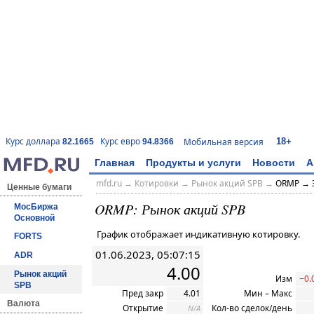
18+
Курс доллара
Курс евро
Мобильная версия
82.1665
94.8366
Главная
Продукты и услуги
Новости
А
mfd.ru
→
Котировки
→ Рынок акций SPB →
ORMP → 
Ценные бумаги
ORMP: Рынок акций SPB
МосБиржа
Основной
График отображает индикативную котировку.
FORTS
01.06.2023, 05:07:15
ADR
4.00
Рынок акций
Изм
−0.
SPB
Пред закр
4.01
Мин – Макс
Валюта
Открытие
Кол-во сделок/день
N/A