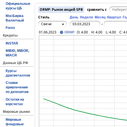
Официальные
курсы ЦБ
ORMP: Рынок акций SPB
сравнить с
МосБиржа
Стиль
День
Неделя
Месяц
Квартал
Го
Валютный
Свечи
–
Forex
01.06.2023
O:
4.00
H:
4.00
L:
4.00
C:
4.
ORMP
Кредиты
INSTAR
MIBID, MIBOR,
MIACR
Данные ЦБ РФ
Курсы
драгметаллов
Ставки
привлечения
по депозитам
Остатки на
корсчетах
Мировые рынки
Мировые
фондовые