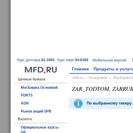
Курс доллара
Курс евро
Мобильная версия
82.1665
94.8366
Главная
Продукты и услуг
mfd.ru
→
Котировки
→
МосБиржа 
Ценные бумаги
ZAR_TODTOM, ZARRU
МосБиржа Основной
FORTS
По выбранному тикеру 
ADR
Рынок акций SPB
Валюта
Официальные курсы
ЦБ