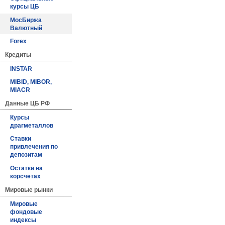
курсы ЦБ
МосБиржа
Валютный
Forex
Кредиты
INSTAR
MIBID, MIBOR,
MIACR
Данные ЦБ РФ
Курсы
драгметаллов
Ставки
привлечения по
депозитам
Остатки на
корсчетах
Мировые рынки
Мировые
фондовые
индексы