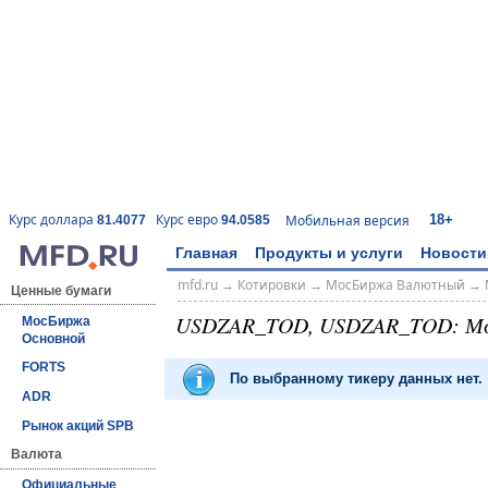
18+
Курс доллара
Курс евро
Мобильная версия
81.4077
94.0585
Главная
Продукты и услуги
Новости
mfd.ru
→
Котировки
→
МосБиржа Валютный
→
Ценные бумаги
USDZAR_TOD, USDZAR_TOD: М
МосБиржа
Основной
FORTS
По выбранному тикеру данных нет.
ADR
Рынок акций SPB
Валюта
Официальные