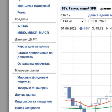
МосБиржа Валютный
BSY: Рынок акций SPB
сравни
Forex
Стиль
День
Неделя
Кредиты
Свечи
INSTAR
01.06.2023
O:
48.78
H:
4
BSY
MIBID, MIBOR, MIACR
Данные ЦБ РФ
Курсы драгметаллов
Ставки привлечения по
депозитам
Остатки на корсчетах
Мировые рынки
Мировые фондовые
индексы
Товары и фьючерсы
Другие рынки
Лидеры роста и падения
Поиск котировок