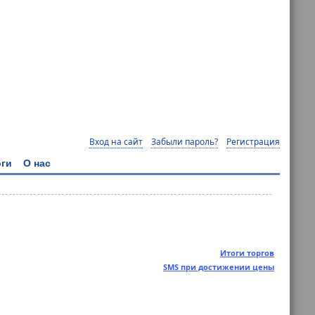
Вход на сайт
Забыли пароль?
Регистрация
ги
О нас
Итоги торгов
SMS при достижении цены