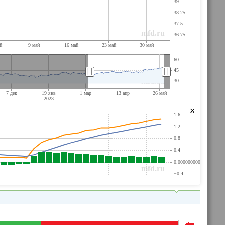
||
||
×