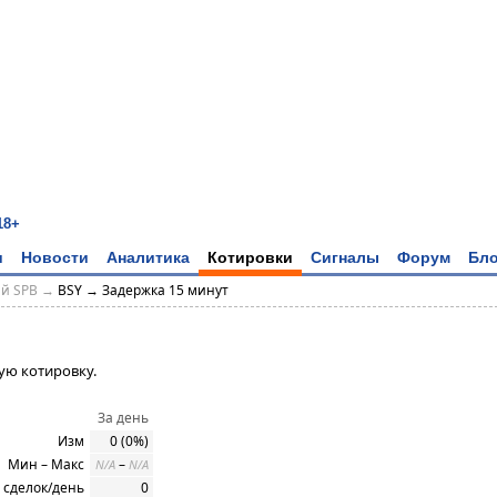
18+
и
Новости
Аналитика
Котировки
Сигналы
Форум
Бло
ий SPB →
BSY → Задержка 15 минут
ую котировку.
За день
Изм
0 (0%)
Мин – Макс
–
N/A
N/A
 сделок/день
0