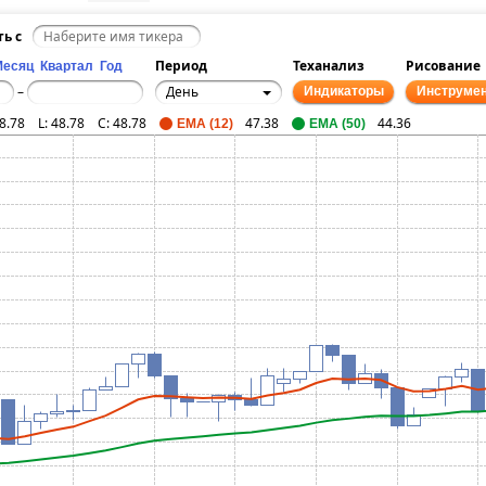
ть с
Период
Теханализ
Рисование
Месяц
Квартал
Год
День
–
Индикаторы
Инструме
8.78
L:
48.78
C:
48.78
47.38
44.36
EMA (12)
EMA (50)