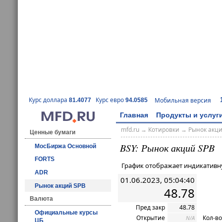
Курс доллара
Курс евро
Мобильная версия
81.4077
94.0585
Главная
Продукты и услуг
mfd.ru
→
Котировки
→ Рынок акц
Ценные бумаги
BSY: Рынок акций SPB
МосБиржа Основной
FORTS
График отображает индикативн
ADR
01.06.2023, 05:04:40
Рынок акций SPB
48.78
Валюта
Пред закр
48.78
Официальные курсы
Открытие
Кол-во
N/A
ЦБ