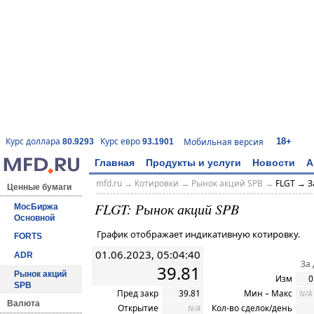
18+
Курс доллара
Курс евро
Мобильная версия
80.9293
93.1901
Главная
Продукты и услуги
Новости
А
mfd.ru
→
Котировки
→ Рынок акций SPB →
FLGT → З
Ценные бумаги
FLGT: Рынок акций SPB
МосБиржа
Основной
График отображает индикативную котировку.
FORTS
01.06.2023, 05:04:40
ADR
За
39.81
Рынок акций
Изм
0
SPB
Пред закр
39.81
Мин – Макс
N/A
Валюта
Открытие
Кол-во сделок/день
N/A