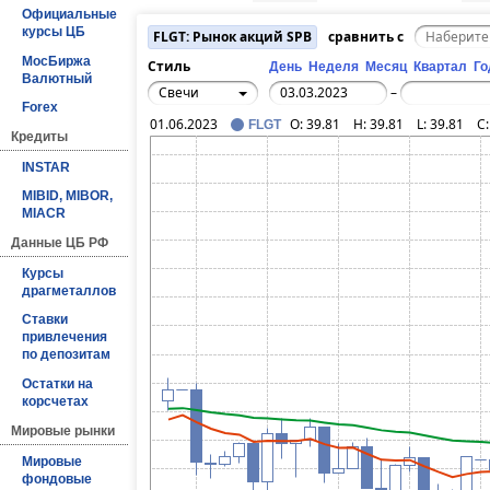
Официальные
курсы ЦБ
FLGT: Рынок акций SPB
сравнить с
МосБиржа
Стиль
День
Неделя
Месяц
Квартал
Го
Валютный
Свечи
–
Forex
01.06.2023
O:
39.81
H:
39.81
L:
39.81
C
FLGT
Кредиты
INSTAR
MIBID, MIBOR,
MIACR
Данные ЦБ РФ
Курсы
драгметаллов
Ставки
привлечения
по депозитам
Остатки на
корсчетах
Мировые рынки
Мировые
фондовые