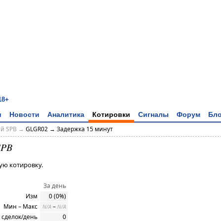
18+
и
Новости
Аналитика
Котировки
Сигналы
Форум
Бло
ий SPB →
GLGR02 → Задержка 15 минут
SPB
ую котировку.
За день
Изм
0 (0%)
Мин – Макс
–
N/A
N/A
 сделок/день
0