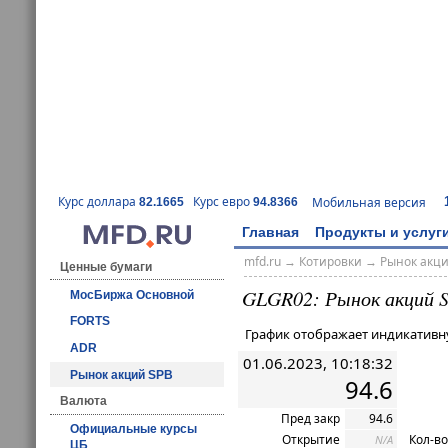
Курс доллара
Курс евро
Мобильная версия
82.1665
94.8366
Главная
Продукты и услуг
mfd.ru
→
Котировки
→ Рынок акц
Ценные бумаги
GLGR02: Рынок акций 
МосБиржа Основной
FORTS
График отображает индикативн
ADR
01.06.2023, 10:18:32
Рынок акций SPB
94.6
Валюта
Пред закр
94.6
Официальные курсы
Открытие
Кол-во
N/A
ЦБ