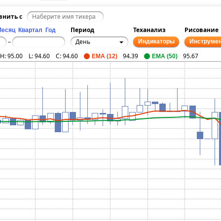
внить с
Период
Теханализ
Рисование
Месяц
Квартал
Год
День
–
Индикаторы
Инструме
H:
95.00
L:
94.60
C:
94.60
94.39
95.67
EMA (12)
EMA (50)