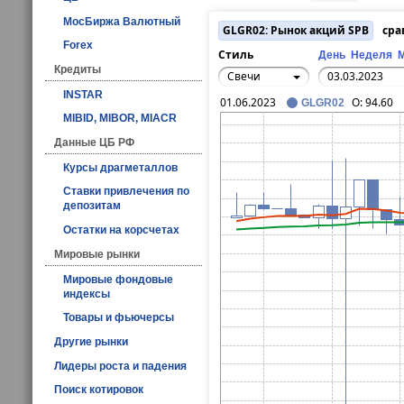
МосБиржа Валютный
GLGR02: Рынок акций SPB
сра
Forex
Стиль
День
Неделя
Кредиты
Свечи
INSTAR
01.06.2023
O:
94.60
GLGR02
MIBID, MIBOR, MIACR
Данные ЦБ РФ
Курсы драгметаллов
Ставки привлечения по
депозитам
Остатки на корсчетах
Мировые рынки
Мировые фондовые
индексы
Товары и фьючерсы
Другие рынки
Лидеры роста и падения
Поиск котировок