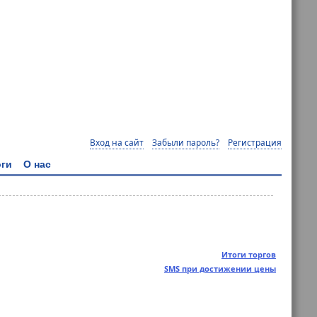
Вход на сайт
Забыли пароль?
Регистрация
ги
О нас
Итоги торгов
SMS при достижении цены