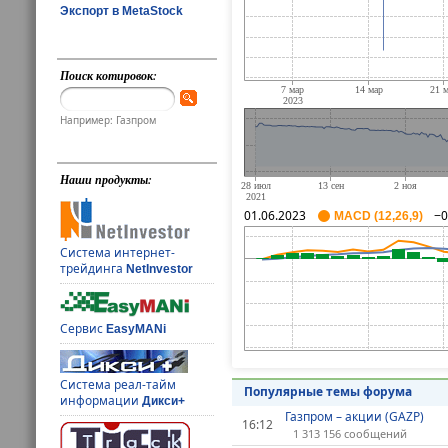
Экспорт в MetaStock
Поиск котировок:
Например: Газпром
Наши продукты:
01.06.2023
−0
MACD (12,26,9)
Система интернет-
трейдинга
NetInvestor
Сервис
EasyMANi
Система реал-тайм
Популярные темы форума
информации
Дикси+
Газпром – акции (GAZP)
16:12
1 313 156 сообщений