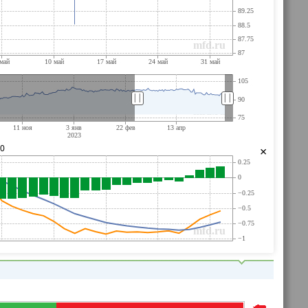
||
||
30
×