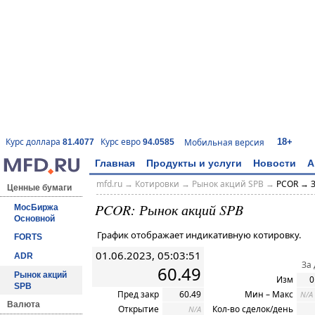
18+
Курс доллара
Курс евро
Мобильная версия
81.4077
94.0585
Главная
Продукты и услуги
Новости
А
mfd.ru
→
Котировки
→ Рынок акций SPB →
PCOR → З
Ценные бумаги
PCOR: Рынок акций SPB
МосБиржа
Основной
График отображает индикативную котировку.
FORTS
01.06.2023, 05:03:51
ADR
За
60.49
Рынок акций
Изм
0
SPB
Пред закр
60.49
Мин – Макс
N/A
Валюта
Открытие
Кол-во сделок/день
N/A