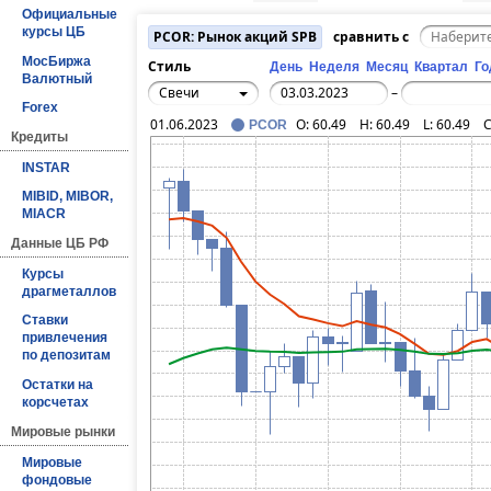
Официальные
курсы ЦБ
PCOR: Рынок акций SPB
сравнить с
МосБиржа
Стиль
День
Неделя
Месяц
Квартал
Го
Валютный
Свечи
–
Forex
01.06.2023
O:
60.49
H:
60.49
L:
60.49
C
PCOR
Кредиты
INSTAR
MIBID, MIBOR,
MIACR
Данные ЦБ РФ
Курсы
драгметаллов
Ставки
привлечения
по депозитам
Остатки на
корсчетах
Мировые рынки
Мировые
фондовые