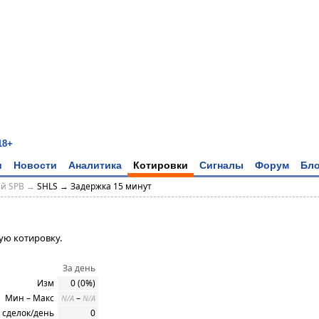
18+
и
Новости
Аналитика
Котировки
Сигналы
Форум
Бло
ий SPB →
SHLS → Задержка 15 минут
ую котировку.
За день
Изм
0 (0%)
Мин – Макс
–
N/A
N/A
 сделок/день
0