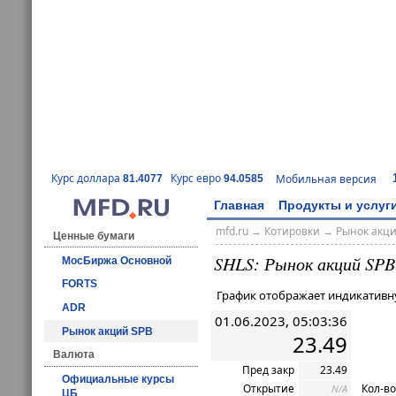
Курс доллара
Курс евро
Мобильная версия
81.4077
94.0585
Главная
Продукты и услуг
mfd.ru
→
Котировки
→ Рынок акц
Ценные бумаги
SHLS: Рынок акций SPB
МосБиржа Основной
FORTS
График отображает индикативн
ADR
01.06.2023, 05:03:36
Рынок акций SPB
23.49
Валюта
Пред закр
23.49
Официальные курсы
Открытие
Кол-во
N/A
ЦБ