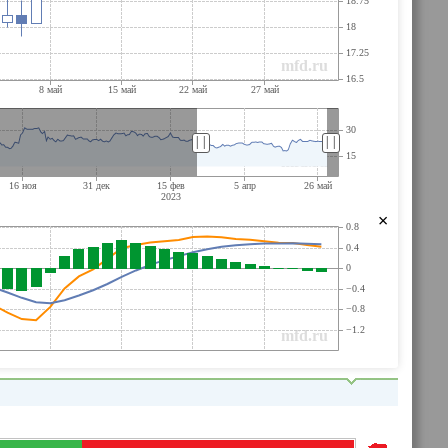
||
||
×