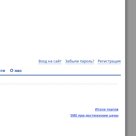
Вход на сайт
Забыли пароль?
Регистрация
ги
О нас
Итоги торгов
SMS при достижении цены