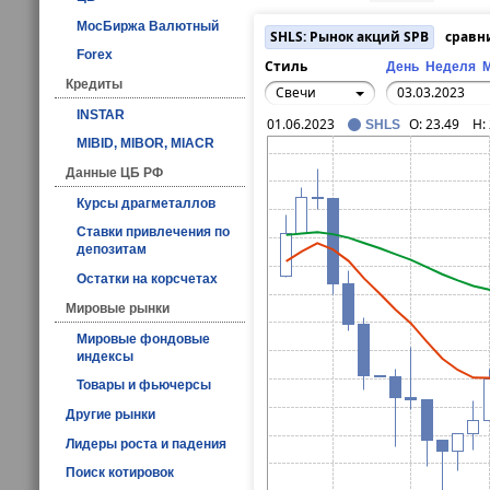
МосБиржа Валютный
SHLS: Рынок акций SPB
сравн
Forex
Стиль
День
Неделя
Кредиты
Свечи
INSTAR
01.06.2023
O:
23.49
H:
SHLS
MIBID, MIBOR, MIACR
Данные ЦБ РФ
Курсы драгметаллов
Ставки привлечения по
депозитам
Остатки на корсчетах
Мировые рынки
Мировые фондовые
индексы
Товары и фьючерсы
Другие рынки
Лидеры роста и падения
Поиск котировок