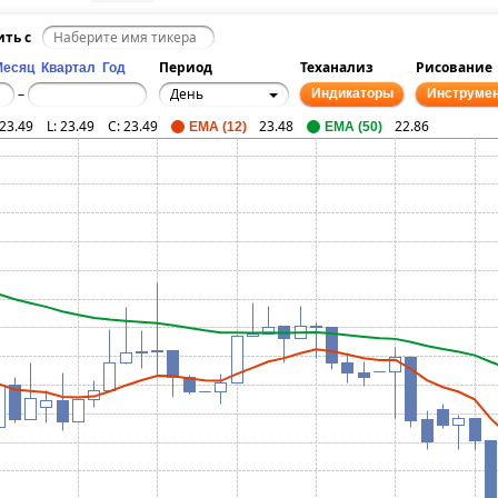
ить с
Период
Теханализ
Рисование
Месяц
Квартал
Год
День
–
Индикаторы
Инструме
23.49
L:
23.49
C:
23.49
23.48
22.86
EMA (12)
EMA (50)