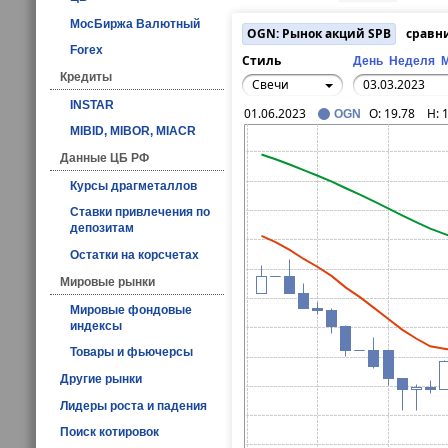
МосБиржа Валютный
OGN: Рынок акций SPB
сравн
Forex
Стиль
День
Неделя
Кредиты
Свечи
INSTAR
01.06.2023
O:
19.78
H:
OGN
MIBID, MIBOR, MIACR
Данные ЦБ РФ
Курсы драгметаллов
Ставки привлечения по
депозитам
Остатки на корсчетах
Мировые рынки
Мировые фондовые
индексы
Товары и фьючерсы
Другие рынки
Лидеры роста и падения
Поиск котировок