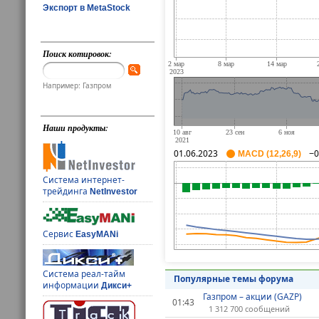
Экспорт в MetaStock
Поиск котировок:
Например: Газпром
Наши продукты:
01.06.2023
−0
MACD (12,26,9)
Система интернет-
трейдинга
NetInvestor
Сервис
EasyMANi
Система реал-тайм
Популярные темы форума
информации
Дикси+
Газпром – акции (GAZP)
01:43
1 312 700 сообщений