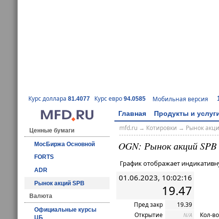
Курс доллара
Курс евро
Мобильная версия
81.4077
94.0585
Главная
Продукты и услуг
mfd.ru
→
Котировки
→ Рынок акц
Ценные бумаги
OGN: Рынок акций SPB
МосБиржа Основной
FORTS
График отображает индикативн
ADR
01.06.2023, 10:02:16
Рынок акций SPB
19.47
Валюта
Пред закр
19.39
Официальные курсы
Открытие
Кол-во
N/A
ЦБ