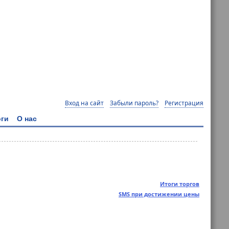
Вход на сайт
Забыли пароль?
Регистрация
ги
О нас
Итоги торгов
SMS при достижении цены