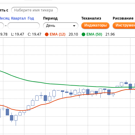
ить с
Период
Теханализ
Рисование
Месяц
Квартал
Год
День
–
Индикаторы
Инструме
19.78
L:
19.47
C:
19.47
20.10
21.96
EMA (12)
EMA (50)