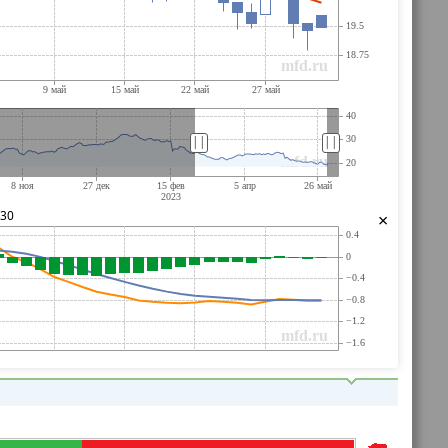
||
||
030
×