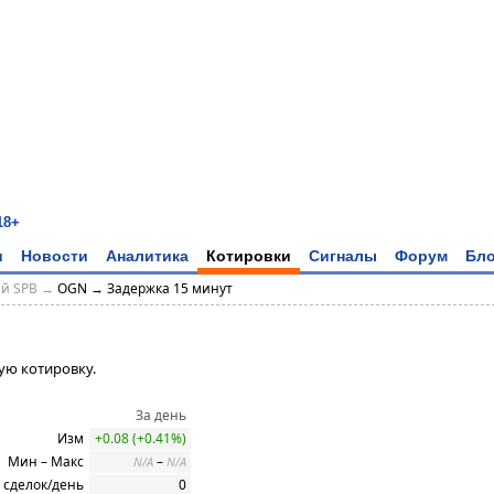
18+
и
Новости
Аналитика
Котировки
Сигналы
Форум
Бло
ий SPB →
OGN → Задержка 15 минут
ую котировку.
За день
Изм
+0.08 (+0.41%)
Мин – Макс
–
N/A
N/A
 сделок/день
0