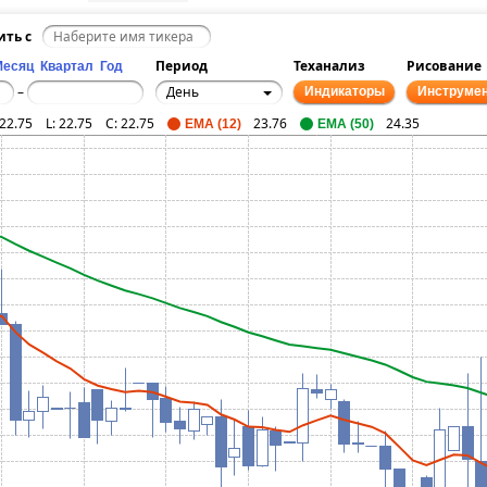
ить с
Период
Теханализ
Рисование
Месяц
Квартал
Год
День
–
Индикаторы
Инструме
22.75
L:
22.75
C:
22.75
23.76
24.35
EMA (12)
EMA (50)