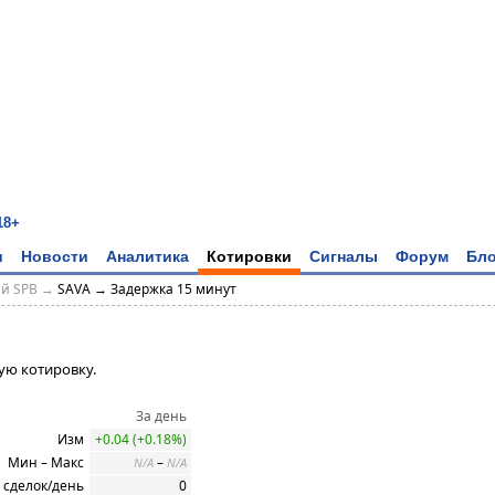
18+
и
Новости
Аналитика
Котировки
Сигналы
Форум
Бло
ий SPB →
SAVA → Задержка 15 минут
ую котировку.
За день
Изм
+0.04 (+0.18%)
Мин – Макс
–
N/A
N/A
 сделок/день
0