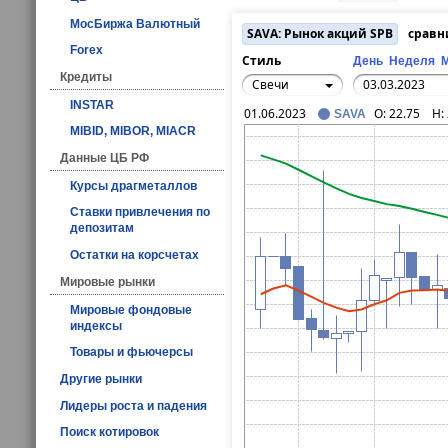
МосБиржа Валютный
SAVA: Рынок акций SPB
сравн
Forex
Стиль
День
Неделя
Кредиты
Свечи
INSTAR
01.06.2023
O:
22.75
H:
SAVA
MIBID, MIBOR, MIACR
Данные ЦБ РФ
Курсы драгметаллов
Ставки привлечения по
депозитам
Остатки на корсчетах
Мировые рынки
Мировые фондовые
индексы
Товары и фьючерсы
Другие рынки
Лидеры роста и падения
Поиск котировок