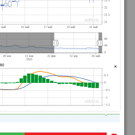
||
||
980
×