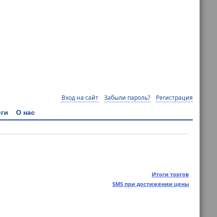
Вход на сайт
Забыли пароль?
Регистрация
ги
О нас
Итоги торгов
SMS при достижении цены