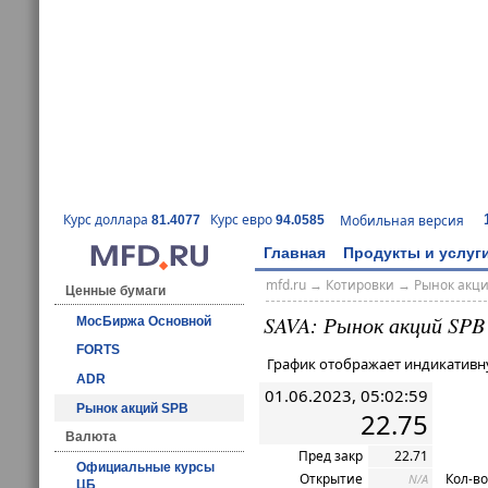
Курс доллара
Курс евро
Мобильная версия
81.4077
94.0585
Главная
Продукты и услуг
mfd.ru
→
Котировки
→ Рынок акц
Ценные бумаги
SAVA: Рынок акций SPB
МосБиржа Основной
FORTS
График отображает индикативн
ADR
01.06.2023, 05:02:59
Рынок акций SPB
22.75
Валюта
Пред закр
22.71
Официальные курсы
Открытие
Кол-во
N/A
ЦБ