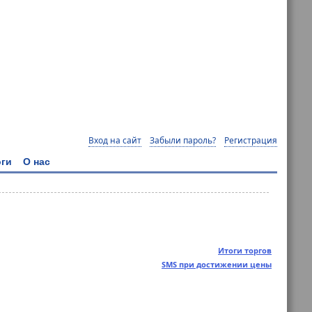
Вход на сайт
Забыли пароль?
Регистрация
ги
О нас
Итоги торгов
SMS при достижении цены