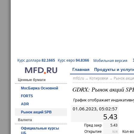
Курс доллара
Курс евро
Мобильная версия
82.1665
94.8366
Главная
Продукты и услуг
mfd.ru
→
Котировки
→ Рынок акц
Ценные бумаги
GDRX: Рынок акций SP
МосБиржа Основной
FORTS
График отображает индикативн
ADR
01.06.2023, 05:02:57
Рынок акций SPB
5.43
Валюта
Пред закр
5.43
Официальные курсы
Открытие
Кол-во
N/A
ЦБ