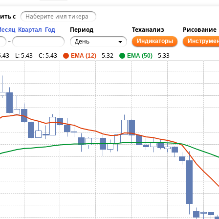
ить с
Период
Теханализ
Рисование
Месяц
Квартал
Год
День
–
Индикаторы
Инструме
5.43
L:
5.43
C:
5.43
5.32
5.33
EMA (12)
EMA (50)