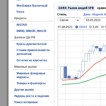
МосБиржа Валютный
GDRX: Рынок акций SPB
сравн
Forex
Стиль
День
Неделя
Кредиты
Свечи
INSTAR
01.06.2023
O:
5.43
H:
GDRX
MIBID, MIBOR, MIACR
Данные ЦБ РФ
Курсы драгметаллов
Ставки привлечения по
депозитам
Остатки на корсчетах
Мировые рынки
Мировые фондовые
индексы
Товары и фьючерсы
Другие рынки
Лидеры роста и падения
Поиск котировок