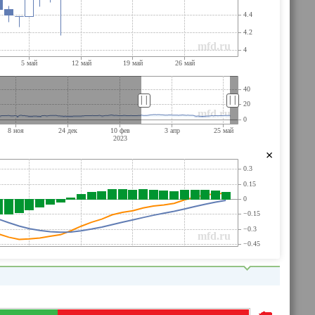
||
||
×