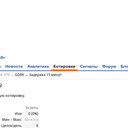
18+
и
Новости
Аналитика
Котировки
Сигналы
Форум
Бло
ий SPB →
GDRX → Задержка 15 минут
B
ую котировку.
За день
Изм
0 (0%)
Мин – Макс
–
N/A
N/A
 сделок/день
0