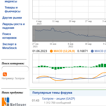
индексы
Товары и
фьючерсы
Другие рынки
Лидеры роста и
падения
Поиск
котировок
Экспорт в
MetaStock
01.06.2023
0.16871
MACD (12,26,9)
MACD (1
Поиск котировок:
Например: Газпром
Наши продукты:
Популярные темы форума
Газпром – акции (GAZP)
01:43
1 312 700 сообщений