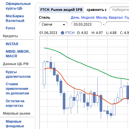
Официальные
курсы ЦБ
FTCH: Рынок акций SPB
сравнить с
МосБиржа
Стиль
День
Неделя
Месяц
Квартал
Го
Валютный
Свечи
–
Forex
01.06.2023
O:
4.92
H:
4.97
L:
4.88
C:
4.
FTCH
Кредиты
INSTAR
MIBID, MIBOR,
MIACR
Данные ЦБ РФ
Курсы
драгметаллов
Ставки
привлечения
по депозитам
Остатки на
корсчетах
Мировые рынки
Мировые
фондовые