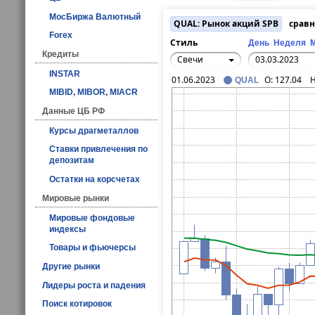
МосБиржа Валютный
QUAL: Рынок акций SPB
сравн
Forex
Стиль
День
Неделя
Кредиты
Свечи
INSTAR
01.06.2023
O:
127.04
QUAL
MIBID, MIBOR, MIACR
Данные ЦБ РФ
Курсы драгметаллов
Ставки привлечения по
депозитам
Остатки на корсчетах
Мировые рынки
Мировые фондовые
индексы
Товары и фьючерсы
Другие рынки
Лидеры роста и падения
Поиск котировок