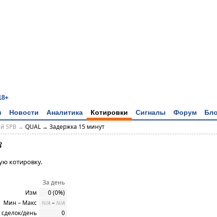
18+
и
Новости
Аналитика
Котировки
Сигналы
Форум
Бло
ий SPB →
QUAL → Задержка 15 минут
B
ую котировку.
За день
Изм
0 (0%)
Мин – Макс
–
N/A
N/A
 сделок/день
0