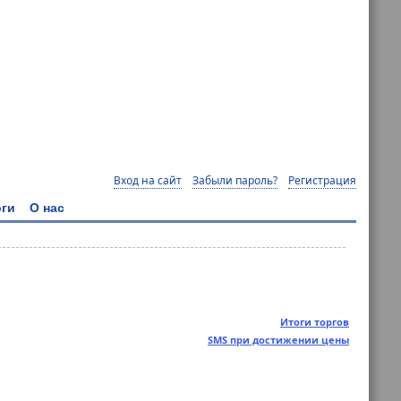
Вход на сайт
Забыли пароль?
Регистрация
ги
О нас
Итоги торгов
SMS при достижении цены