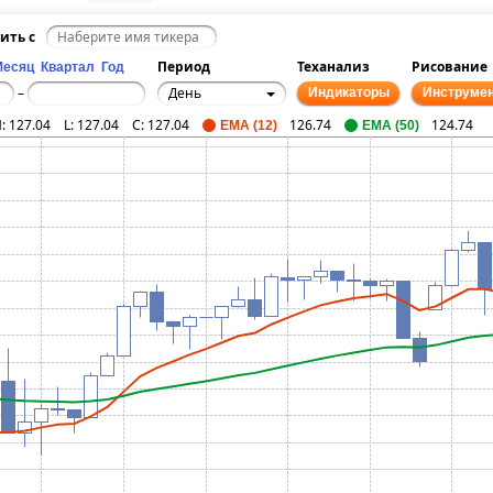
ить с
Период
Теханализ
Рисование
Месяц
Квартал
Год
День
–
Индикаторы
Инструме
H:
127.04
L:
127.04
C:
127.04
126.74
124.74
EMA (12)
EMA (50)