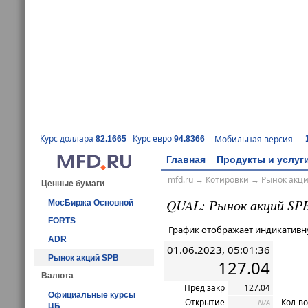
Курс доллара
Курс евро
Мобильная версия
82.1665
94.8366
Главная
Продукты и услуг
mfd.ru
→
Котировки
→ Рынок акц
Ценные бумаги
QUAL: Рынок акций SP
МосБиржа Основной
FORTS
График отображает индикативн
ADR
01.06.2023, 05:01:36
Рынок акций SPB
127.04
Валюта
Пред закр
127.04
Официальные курсы
Открытие
Кол-во
N/A
ЦБ