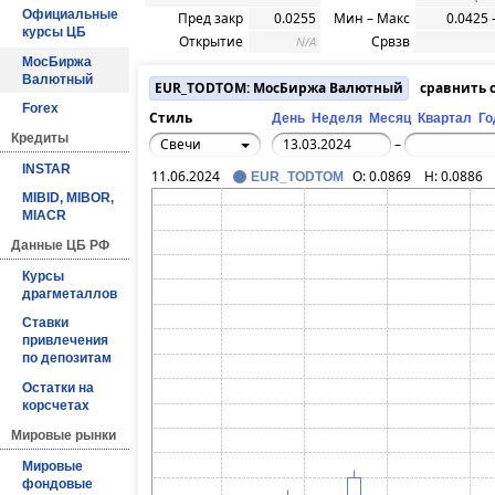
Официальные
Пред закр
0.0255
Мин – Макс
0.0425 
курсы ЦБ
Открытие
Срвзв
N/A
МосБиржа
Валютный
EUR_TODTOM: МосБиржа Валютный
сравнить 
Forex
Стиль
День
Неделя
Месяц
Квартал
Го
Кредиты
Свечи
–
INSTAR
11.06.2024
O:
0.0869
H:
0.0886
EUR_TODTOM
MIBID, MIBOR,
MIACR
Данные ЦБ РФ
Курсы
драгметаллов
Ставки
привлечения
по депозитам
Остатки на
корсчетах
Мировые рынки
Мировые
фондовые