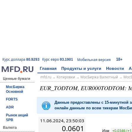
18+
Курс доллара
Курс евро
Мобильная версия
80.9293
93.1901
Главная
Продукты и услуги
Новости
А
mfd.ru
→
Котировки
→
МосБиржа Валютный
→
Мос
Ценные бумаги
EUR_TODTOM, EUR000TODTOM: М
МосБиржа
Основной
FORTS
Данные предоставлены с 15-минутной 
ADR
онлайн данным по всем тикерам МосБир
Рынок акций
11.06.2024, 23:50:03
SPB
0.0601
Валюта
Изм
+0.0346 (+