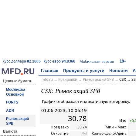
18+
Курс доллара
Курс евро
Мобильная версия
82.1665
94.8366
Главная
Продукты и услуги
Новости
А
mfd.ru
→
Котировки
→ Рынок акций SPB →
CSX → За
Ценные бумаги
CSX: Рынок акций SPB
МосБиржа
Основной
График отображает индикативную котировку.
FORTS
01.06.2023, 10:06:19
ADR
30.78
Рынок акций
Изм
+0.
SPB
Пред закр
30.74
Мин – Макс
Валюта
Открытие
Кол-во сделок/день
N/A