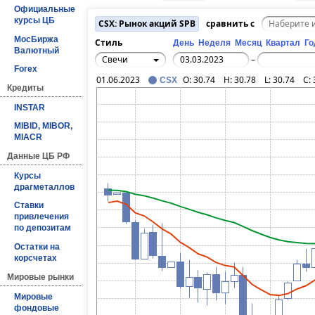
Официальные
курсы ЦБ
CSX: Рынок акций SPB
сравнить с
МосБиржа
Стиль
День
Неделя
Месяц
Квартал
Го
Валютный
Свечи
–
Forex
01.06.2023
O:
30.74
H:
30.78
L:
30.74
C:
CSX
Кредиты
INSTAR
MIBID, MIBOR,
MIACR
Данные ЦБ РФ
Курсы
драгметаллов
Ставки
привлечения
по депозитам
Остатки на
корсчетах
Мировые рынки
Мировые
фондовые