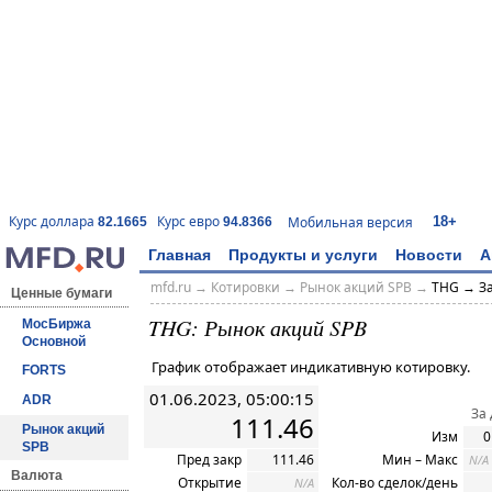
18+
Курс доллара
Курс евро
Мобильная версия
82.1665
94.8366
Главная
Продукты и услуги
Новости
А
mfd.ru
→
Котировки
→ Рынок акций SPB →
THG → За
Ценные бумаги
THG: Рынок акций SPB
МосБиржа
Основной
График отображает индикативную котировку.
FORTS
01.06.2023, 05:00:15
ADR
За
111.46
Рынок акций
Изм
0
SPB
Пред закр
111.46
Мин – Макс
N/A
Валюта
Открытие
Кол-во сделок/день
N/A