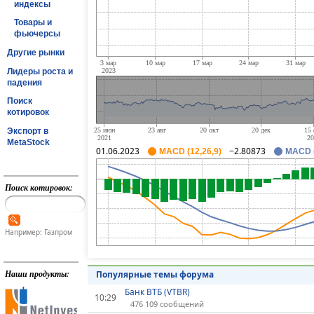
индексы
Товары и
фьючерсы
Другие рынки
Лидеры роста и
падения
Поиск
котировок
Экспорт в
MetaStock
01.06.2023
−2.80873
MACD (12,26,9)
MACD (
Поиск котировок:
Например: Газпром
Наши продукты:
Популярные темы форума
Банк ВТБ (VTBR)
10:29
476 109 сообщений