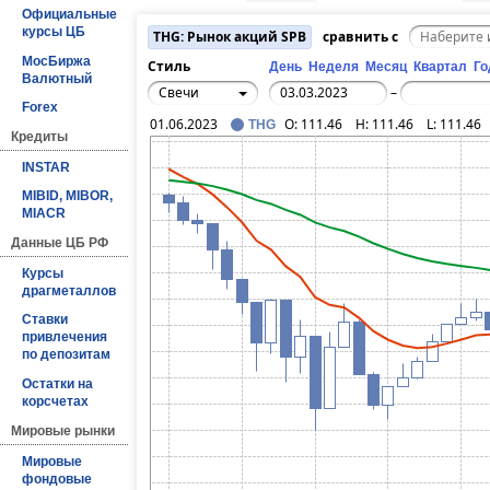
Официальные
курсы ЦБ
THG: Рынок акций SPB
сравнить с
МосБиржа
Стиль
День
Неделя
Месяц
Квартал
Го
Валютный
Свечи
–
Forex
01.06.2023
O:
111.46
H:
111.46
L:
111.46
THG
Кредиты
INSTAR
MIBID, MIBOR,
MIACR
Данные ЦБ РФ
Курсы
драгметаллов
Ставки
привлечения
по депозитам
Остатки на
корсчетах
Мировые рынки
Мировые
фондовые