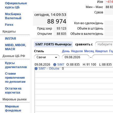
Изм
−414
Официальные
Мин – Макс
88 8
курсы ЦБ
Срвзв
сегодня, 14:09:53
МосБиржа
Валютный
88 974
Кол-во сделок/день
Forex
Пред закр
93 123
Объём в шт/день
Кредиты
Открытие
88 835
Объём в валюте/день
INSTAR
SiM7: FORTS Фьючерсы
сравнить с
MIBID, MIBOR,
MIACR
Стиль
День
Неделя
Месяц
Квартал
Го
Данные ЦБ РФ
Свечи
–
Курсы
09.08.2026
O:
88 835
H:
91 100
L:
88 835
SiM7
драгметаллов
0
SiM7 – Объём
Ставки
привлечения
по депозитам
Остатки на
корсчетах
Мировые рынки
Мировые
фондовые