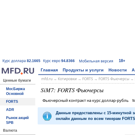
18+
Курс доллара
Курс евро
Мобильная версия
82.1665
94.8366
Главная
Продукты и услуги
Новости
А
mfd.ru
→
Котировки
→
FORTS
→
FORTS Фьючерсы
→
Ценные бумаги
SiM7: FORTS Фьючерсы
МосБиржа
Основной
Фьючерсный контракт на курс доллар-рубль 
FORTS
ADR
Данные предоставлены с 15-минутной 
Рынок акций
онлайн данным по всем тикерам FORTS 
SPB
Валюта