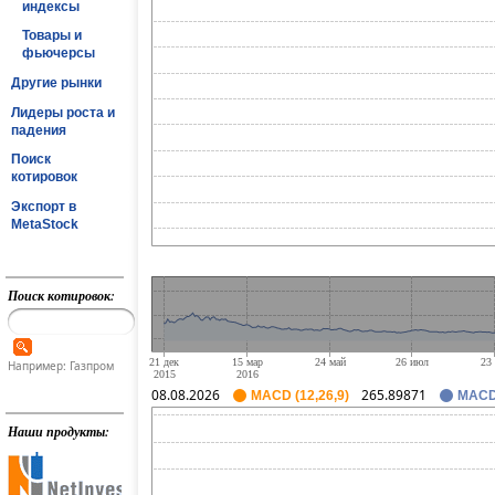
индексы
Товары и
фьючерсы
Другие рынки
Лидеры роста и
падения
Поиск
котировок
Экспорт в
MetaStock
Поиск котировок:
Например: Газпром
08.08.2026
265.89871
MACD (12,26,9)
MACD 
Наши продукты: