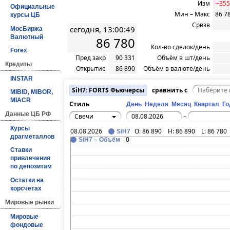
Изм
−355
Официальные
Мин – Макс
86 7
курсы ЦБ
Срвзв
сегодня, 13:00:49
МосБиржа
Валютный
86 780
Кол-во сделок/день
Forex
Пред закр
90 331
Объём в шт/день
Кредиты
Открытие
86 890
Объём в валюте/день
INSTAR
SiH7: FORTS Фьючерсы
сравнить с
MIBID, MIBOR,
MIACR
Стиль
День
Неделя
Месяц
Квартал
Го
Данные ЦБ РФ
Свечи
–
Курсы
08.08.2026
O:
86 890
H:
86 890
L:
86 780
SiH7
драгметаллов
0
SiH7 – Объём
Ставки
привлечения
по депозитам
Остатки на
корсчетах
Мировые рынки
Мировые
фондовые