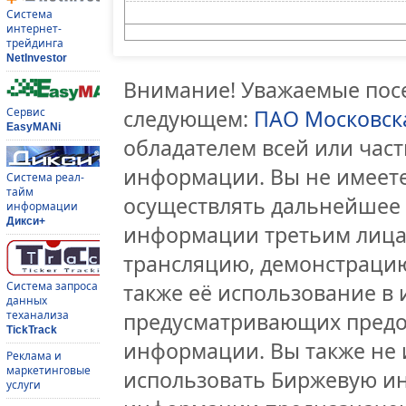
Система
интернет-
трейдинга
NetInvestor
Внимание! Уважаемые посе
Сервис
следующем:
ПАО Московск
EasyMANi
обладателем всей или час
информации. Вы не имеете
Система реал-
тайм
осуществлять дальнейшее
информации
Дикси+
информации третьим лицам
трансляцию, демонстрацию
Система запроса
также её использование в 
данных
теханализа
предусматривающих предо
TickTrack
информации. Вы также не 
Реклама и
маркетинговые
использовать Биржевую и
услуги