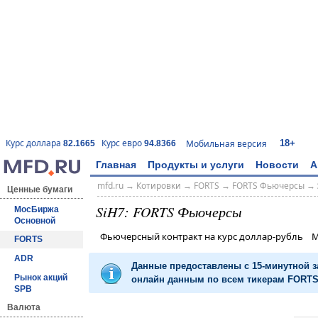
18+
Курс доллара
Курс евро
Мобильная версия
82.1665
94.8366
Главная
Продукты и услуги
Новости
А
mfd.ru
→
Котировки
→
FORTS
→
FORTS Фьючерсы
→
Ценные бумаги
SiH7: FORTS Фьючерсы
МосБиржа
Основной
Фьючерсный контракт на курс доллар-рубль 
FORTS
ADR
Данные предоставлены с 15-минутной 
Рынок акций
онлайн данным по всем тикерам FORTS 
SPB
Валюта