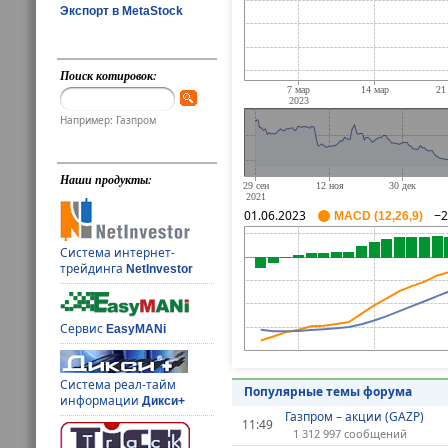
Экспорт в MetaStock
Поиск котировок:
Например: Газпром
Наши продукты:
01.06.2023
−2
MACD (12,26,9)
Система интернет-
трейдинга
NetInvestor
Сервис
EasyMANi
Система реал-тайм
Популярные темы форума
информации
Дикси+
Газпром – акции (GAZP)
11:49
1 312 997 сообщений