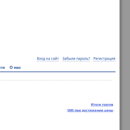
Вход на сайт
Забыли пароль?
Регистрация
ги
О нас
Итоги торгов
SMS при достижении цены