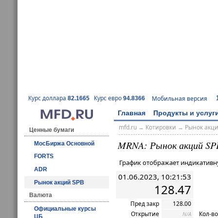
Курс доллара
Курс евро
Мобильная версия
82.1665
94.8366
Главная
Продукты и услуг
mfd.ru
→
Котировки
→ Рынок акц
Ценные бумаги
MRNA: Рынок акций SP
МосБиржа Основной
FORTS
График отображает индикативн
ADR
01.06.2023, 10:21:53
Рынок акций SPB
128.47
Валюта
Пред закр
128.00
Официальные курсы
Открытие
Кол-во
N/A
ЦБ