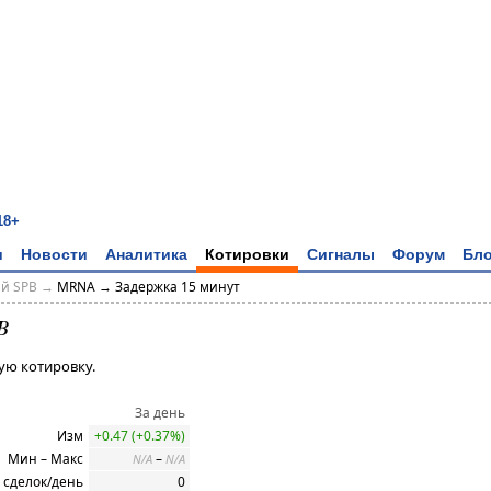
18+
и
Новости
Аналитика
Котировки
Сигналы
Форум
Бло
ий SPB →
MRNA → Задержка 15 минут
B
ую котировку.
За день
Изм
+0.47 (+0.37%)
Мин – Макс
–
N/A
N/A
 сделок/день
0