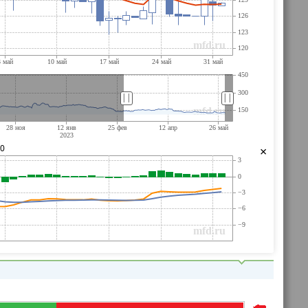
||
||
90
×