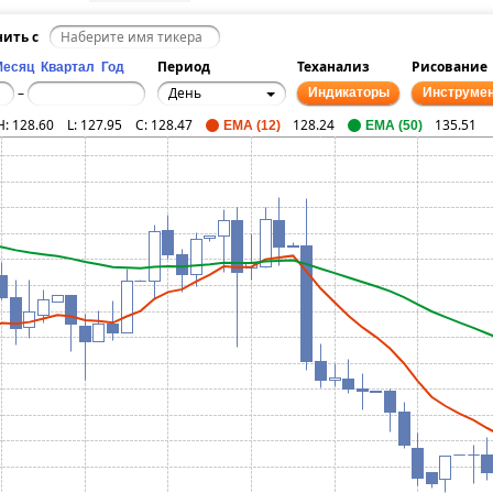
нить с
Период
Теханализ
Рисование
Месяц
Квартал
Год
День
–
Индикаторы
Инструме
H:
128.60
L:
127.95
C:
128.47
128.24
135.51
EMA (12)
EMA (50)