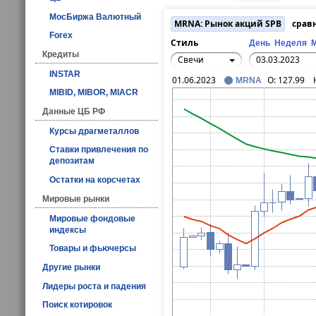
МосБиржа Валютный
MRNA: Рынок акций SPB
срав
Forex
Стиль
День
Неделя
Кредиты
Свечи
INSTAR
01.06.2023
O:
127.99
MRNA
MIBID, MIBOR, MIACR
Данные ЦБ РФ
Курсы драгметаллов
Ставки привлечения по
депозитам
Остатки на корсчетах
Мировые рынки
Мировые фондовые
индексы
Товары и фьючерсы
Другие рынки
Лидеры роста и падения
Поиск котировок