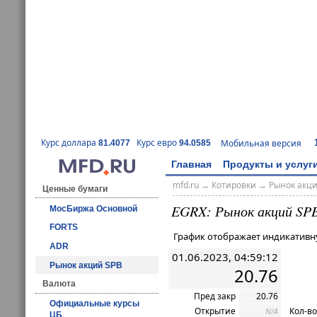
Курс доллара
Курс евро
Мобильная версия
81.4077
94.0585
Главная
Продукты и услуг
mfd.ru
→
Котировки
→ Рынок акц
Ценные бумаги
EGRX: Рынок акций SP
МосБиржа Основной
FORTS
График отображает индикативн
ADR
01.06.2023, 04:59:12
Рынок акций SPB
20.76
Валюта
Пред закр
20.76
Официальные курсы
Открытие
Кол-во
N/A
ЦБ