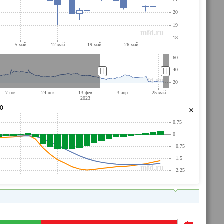
||
||
00
×