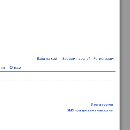
Вход на сайт
Забыли пароль?
Регистрация
ги
О нас
Итоги торгов
SMS при достижении цены