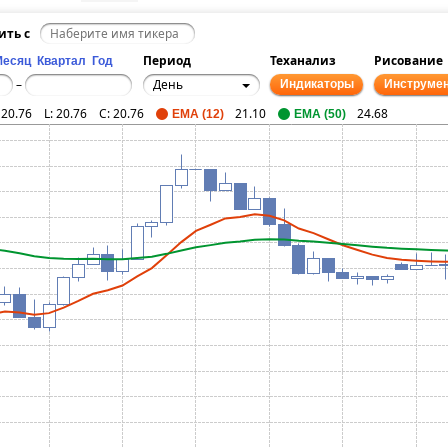
ить с
Период
Теханализ
Рисование
Месяц
Квартал
Год
День
–
Индикаторы
Инструме
:
20.76
L:
20.76
C:
20.76
21.10
24.68
EMA (12)
EMA (50)