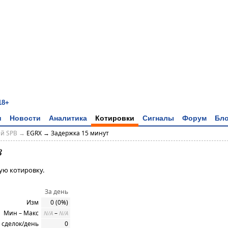
18+
и
Новости
Аналитика
Котировки
Сигналы
Форум
Бло
ий SPB →
EGRX → Задержка 15 минут
B
ую котировку.
За день
Изм
0 (0%)
Мин – Макс
–
N/A
N/A
 сделок/день
0