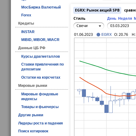
МосБиржа Валютный
EGRX: Рынок акций SPB
сравн
Forex
Стиль
День
Неделя
Кредиты
Свечи
INSTAR
01.06.2023
O:
20.76
H
EGRX
MIBID, MIBOR, MIACR
Данные ЦБ РФ
Курсы драгметаллов
Ставки привлечения по
депозитам
Остатки на корсчетах
Мировые рынки
Мировые фондовые
индексы
Товары и фьючерсы
Другие рынки
Лидеры роста и падения
Поиск котировок