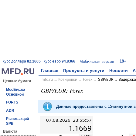
18+
Курс доллара
Курс евро
Мобильная версия
82.1665
94.8366
Главная
Продукты и услуги
Новости
А
mfd.ru
→
Котировки
→
Forex
→
GBP/EUR → Задержка
Ценные бумаги
GBP/EUR: Forex
МосБиржа
Основной
FORTS
Данные предоставлены с 15-минутной
ADR
Рынок акций
07.08.2026, 23:55:57
SPB
1.1669
Валюта