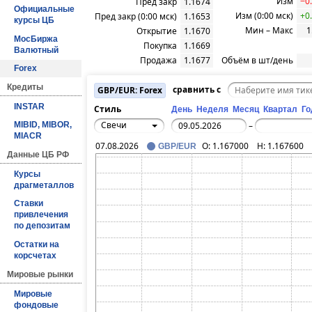
Изм
−0
Пред закр
1.1674
Официальные
Изм (0:00 мск)
+0
Пред закр (0:00 мск)
1.1653
курсы ЦБ
Мин – Макс
1
Открытие
1.1670
МосБиржа
Покупка
1.1669
Валютный
Продажа
1.1677
Объём в шт/день
Forex
Кредиты
GBP/EUR: Forex
сравнить с
INSTAR
Стиль
День
Неделя
Месяц
Квартал
Го
Свечи
–
MIBID, MIBOR,
MIACR
07.08.2026
O:
1.167000
H:
1.167600
GBP/EUR
Данные ЦБ РФ
Курсы
драгметаллов
Ставки
привлечения
по депозитам
Остатки на
корсчетах
Мировые рынки
Мировые
фондовые