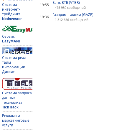
Банк ВТБ (VTBR)
Система
19:55
475 980 сообщений
интернет-
трейдинга
Газпром – акции (GAZP)
19:36
NetInvestor
1 312 656 сообщений
Сервис
EasyMANi
Система реал-
тайм
информации
Дикси+
Система запроса
данных
теханализа
TickTrack
Реклама и
маркетинговые
услуги