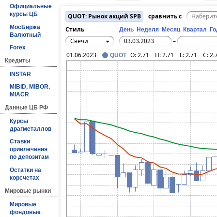
Официальные
курсы ЦБ
QUOT: Рынок акций SPB
сравнить с
МосБиржа
Стиль
День
Неделя
Месяц
Квартал
Го
Валютный
Свечи
–
Forex
01.06.2023
O:
2.71
H:
2.71
L:
2.71
C:
2.
QUOT
Кредиты
INSTAR
MIBID, MIBOR,
MIACR
Данные ЦБ РФ
Курсы
драгметаллов
Ставки
привлечения
по депозитам
Остатки на
корсчетах
Мировые рынки
Мировые
фондовые