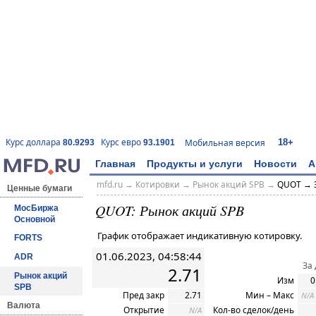
18+
Курс доллара
Курс евро
Мобильная версия
80.9293
93.1901
Главная
Продукты и услуги
Новости
А
mfd.ru
→
Котировки
→ Рынок акций SPB →
QUOT → 
Ценные бумаги
QUOT: Рынок акций SPB
МосБиржа
Основной
График отображает индикативную котировку.
FORTS
01.06.2023, 04:58:44
ADR
За
2.71
Рынок акций
Изм
0
SPB
Пред закр
2.71
Мин – Макс
N/A
Валюта
Открытие
Кол-во сделок/день
N/A