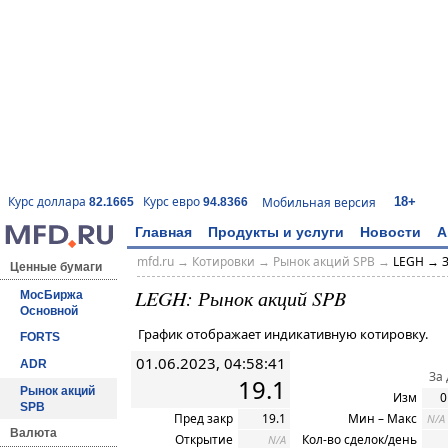
18+
Курс доллара
Курс евро
Мобильная версия
82.1665
94.8366
Главная
Продукты и услуги
Новости
А
mfd.ru
→
Котировки
→ Рынок акций SPB →
LEGH → З
Ценные бумаги
LEGH: Рынок акций SPB
МосБиржа
Основной
График отображает индикативную котировку.
FORTS
01.06.2023, 04:58:41
ADR
За
19.1
Рынок акций
Изм
0
SPB
Пред закр
19.1
Мин – Макс
N/A
Валюта
Открытие
Кол-во сделок/день
N/A