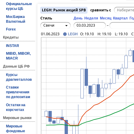
Официальные
курсы ЦБ
LEGH: Рынок акций SPB
сравнить с
МосБиржа
Стиль
День
Неделя
Месяц
Квартал
Го
Валютный
Свечи
–
Forex
01.06.2023
O:
19.10
H:
19.10
L:
19.10
C
LEGH
Кредиты
INSTAR
MIBID, MIBOR,
MIACR
Данные ЦБ РФ
Курсы
драгметаллов
Ставки
привлечения
по депозитам
Остатки на
корсчетах
Мировые рынки
Мировые
фондовые