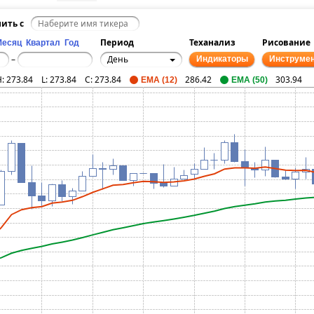
ить с
Период
Теханализ
Рисование
Месяц
Квартал
Год
День
–
Индикаторы
Инструме
H:
273.84
L:
273.84
C:
273.84
286.42
303.94
EMA (12)
EMA (50)