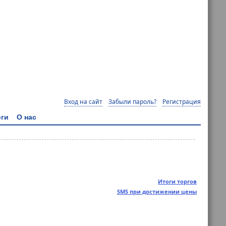
Вход на сайт
Забыли пароль?
Регистрация
ги
О нас
Итоги торгов
SMS при достижении цены