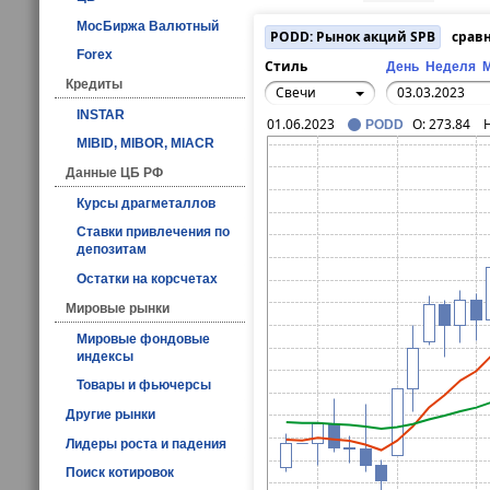
МосБиржа Валютный
PODD: Рынок акций SPB
сравн
Forex
Стиль
День
Неделя
Кредиты
Свечи
INSTAR
01.06.2023
O:
273.84
PODD
MIBID, MIBOR, MIACR
Данные ЦБ РФ
Курсы драгметаллов
Ставки привлечения по
депозитам
Остатки на корсчетах
Мировые рынки
Мировые фондовые
индексы
Товары и фьючерсы
Другие рынки
Лидеры роста и падения
Поиск котировок