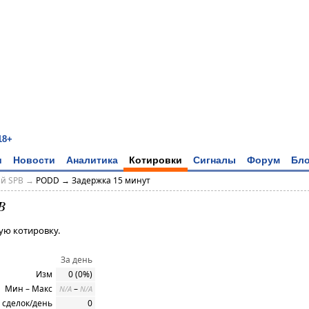
18+
и
Новости
Аналитика
Котировки
Сигналы
Форум
Бло
ий SPB →
PODD → Задержка 15 минут
B
ую котировку.
За день
Изм
0 (0%)
Мин – Макс
–
N/A
N/A
 сделок/день
0