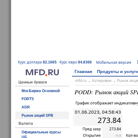
Курс доллара
Курс евро
Мобильная версия
82.1665
94.8366
Главная
Продукты и услуг
mfd.ru
→
Котировки
→ Рынок акц
Ценные бумаги
PODD: Рынок акций SP
МосБиржа Основной
FORTS
График отображает индикативн
ADR
01.06.2023, 04:58:43
Рынок акций SPB
273.84
Валюта
Пред закр
273.84
Официальные курсы
Открытие
Кол-во
N/A
ЦБ