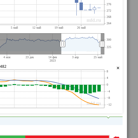
||
||
0482
×