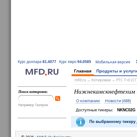
Курс доллара
Курс евро
Мобильная версия
81.4077
94.0585
Главная
Продукты и услуг
mfd.ru
→
Котировки
→
РТС T+0 (СГ
Нижнекамскнефтехим
Поиск котировок:
О компании
Новости (688)
Например: Газпром
Доступные тикеры:
NKNC02G
По выбранному тикеру 
© 2026
«МФД-ИнфоЦентр»