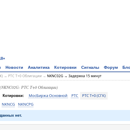
18+
и
Новости
Аналитика
Котировки
Сигналы
Форум
Бло
К)
→
РТС T+0 Облигации
→
NKNC02G → Задержка 15 минут
(NKNC02G: РТС T+0 Облигации)
МосБиржа Основной
РТС
РТС T+0 (СГК)
Котировки:
NKNCG
NKNCPG
данных нет.