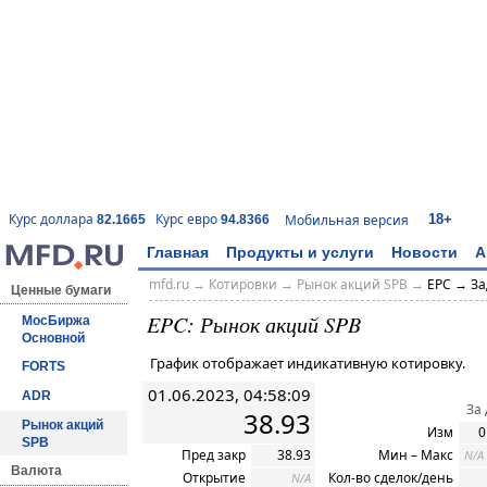
18+
Курс доллара
Курс евро
Мобильная версия
82.1665
94.8366
Главная
Продукты и услуги
Новости
А
mfd.ru
→
Котировки
→ Рынок акций SPB →
EPC → За
Ценные бумаги
EPC: Рынок акций SPB
МосБиржа
Основной
График отображает индикативную котировку.
FORTS
01.06.2023, 04:58:09
ADR
За
38.93
Рынок акций
Изм
0
SPB
Пред закр
38.93
Мин – Макс
N/A
Валюта
Открытие
Кол-во сделок/день
N/A