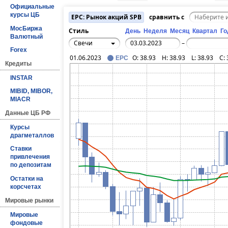
Официальные
курсы ЦБ
EPC: Рынок акций SPB
сравнить с
МосБиржа
Стиль
День
Неделя
Месяц
Квартал
Го
Валютный
Свечи
–
Forex
01.06.2023
O:
38.93
H:
38.93
L:
38.93
C:
EPC
Кредиты
INSTAR
MIBID, MIBOR,
MIACR
Данные ЦБ РФ
Курсы
драгметаллов
Ставки
привлечения
по депозитам
Остатки на
корсчетах
Мировые рынки
Мировые
фондовые