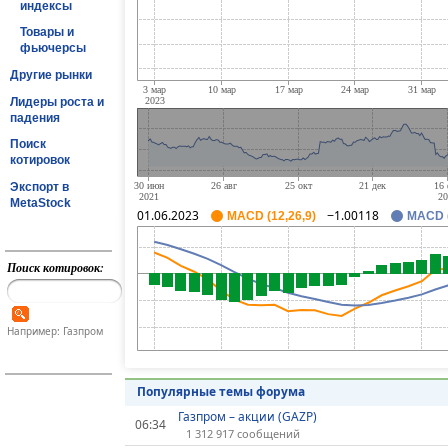
индексы
Товары и
фьючерсы
Другие рынки
Лидеры роста и
падения
Поиск
котировок
Экспорт в
MetaStock
01.06.2023
−1.00118
MACD (12,26,9)
MACD (
Поиск котировок:
Например: Газпром
Популярные темы форума
Газпром – акции (GAZP)
06:34
1 312 917 сообщений