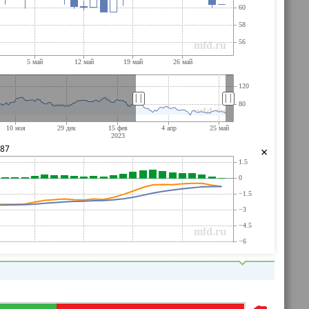
||
||
287
×