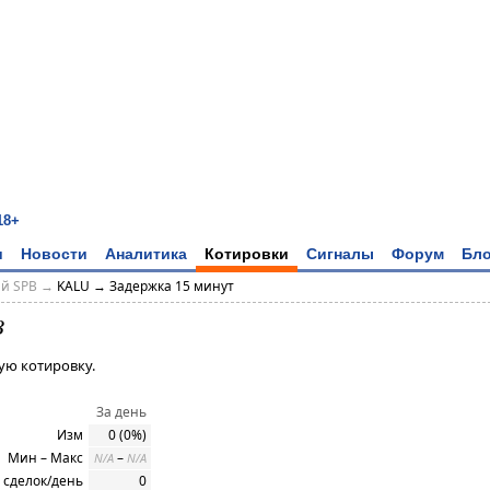
18+
и
Новости
Аналитика
Котировки
Сигналы
Форум
Бло
ий SPB →
KALU → Задержка 15 минут
B
ую котировку.
За день
Изм
0 (0%)
Мин – Макс
–
N/A
N/A
 сделок/день
0