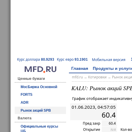
Курс доллара
Курс евро
Мобильная версия
80.9293
93.1901
Главная
Продукты и услуг
mfd.ru
→
Котировки
→ Рынок акц
Ценные бумаги
KALU: Рынок акций SP
МосБиржа Основной
FORTS
График отображает индикативн
ADR
01.06.2023, 04:57:05
Рынок акций SPB
60.4
Валюта
Пред закр
60.4
Официальные курсы
Открытие
Кол-во
N/A
ЦБ