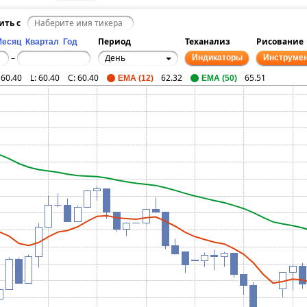
ить с
Период
Теханализ
Рисование
Месяц
Квартал
Год
День
–
Индикаторы
Инструме
:
60.40
L:
60.40
C:
60.40
62.32
65.51
EMA (12)
EMA (50)