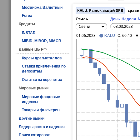
МосБиржа Валютный
KALU: Рынок акций SPB
сравн
Forex
Стиль
День
Неделя
Кредиты
Свечи
INSTAR
01.06.2023
O:
60.40
H
KALU
MIBID, MIBOR, MIACR
Данные ЦБ РФ
Курсы драгметаллов
Ставки привлечения по
депозитам
Остатки на корсчетах
Мировые рынки
Мировые фондовые
индексы
Товары и фьючерсы
Другие рынки
Лидеры роста и падения
Поиск котировок