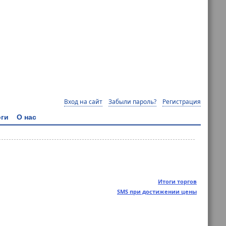
Вход на сайт
Забыли пароль?
Регистрация
ги
О нас
Итоги торгов
SMS при достижении цены