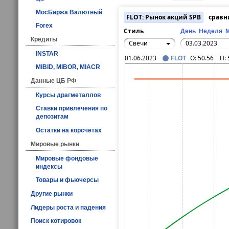
МосБиржа Валютный
FLOT: Рынок акций SPB
сравн
Forex
Стиль
День
Неделя
Кредиты
Свечи
INSTAR
01.06.2023
O:
50.56
H:
FLOT
MIBID, MIBOR, MIACR
Данные ЦБ РФ
Курсы драгметаллов
Ставки привлечения по
депозитам
Остатки на корсчетах
Мировые рынки
Мировые фондовые
индексы
Товары и фьючерсы
Другие рынки
Лидеры роста и падения
Поиск котировок