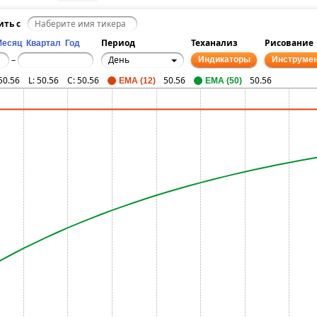
ить с
Период
Теханализ
Рисование
Месяц
Квартал
Год
День
–
Индикаторы
Инструме
50.56
L:
50.56
C:
50.56
50.56
50.56
EMA (12)
EMA (50)