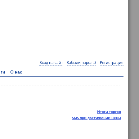
Вход на сайт
Забыли пароль?
Регистрация
ги
О нас
Итоги торгов
SMS при достижении цены