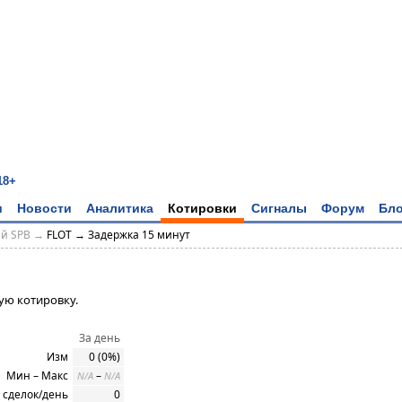
18+
и
Новости
Аналитика
Котировки
Сигналы
Форум
Бло
ий SPB →
FLOT → Задержка 15 минут
ую котировку.
За день
Изм
0 (0%)
Мин – Макс
–
N/A
N/A
 сделок/день
0