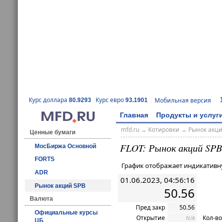
Курс доллара
Курс евро
Мобильная версия
80.9293
93.1901
Главная
Продукты и услуг
mfd.ru
→
Котировки
→ Рынок акц
Ценные бумаги
FLOT: Рынок акций SPB
МосБиржа Основной
FORTS
График отображает индикативн
ADR
01.06.2023, 04:56:16
Рынок акций SPB
50.56
Валюта
Пред закр
50.56
Официальные курсы
Открытие
Кол-во
N/A
ЦБ