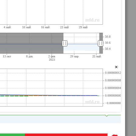
||
||
×