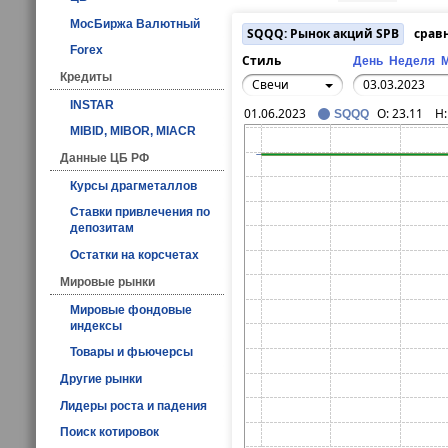
МосБиржа Валютный
SQQQ: Рынок акций SPB
срав
Forex
Стиль
День
Неделя
Кредиты
Свечи
INSTAR
01.06.2023
O:
23.11
H
SQQQ
MIBID, MIBOR, MIACR
Данные ЦБ РФ
Курсы драгметаллов
Ставки привлечения по
депозитам
Остатки на корсчетах
Мировые рынки
Мировые фондовые
индексы
Товары и фьючерсы
Другие рынки
Лидеры роста и падения
Поиск котировок