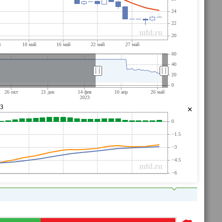
||
||
33
×