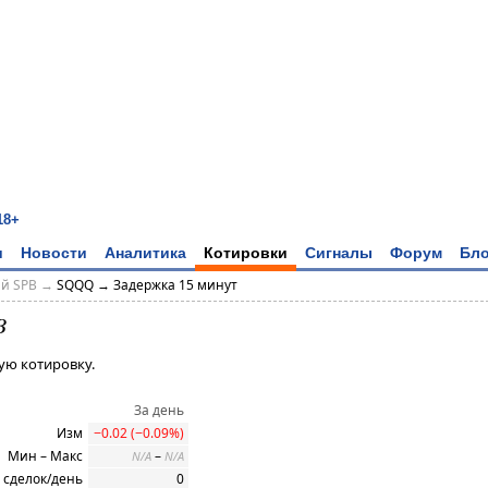
18+
и
Новости
Аналитика
Котировки
Сигналы
Форум
Бло
ий SPB →
SQQQ → Задержка 15 минут
B
ую котировку.
За день
Изм
−0.02 (−0.09%)
Мин – Макс
–
N/A
N/A
 сделок/день
0