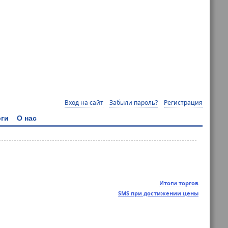
Вход на сайт
Забыли пароль?
Регистрация
ги
О нас
Итоги торгов
SMS при достижении цены