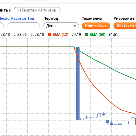
нить с
Период
Теханализ
Рисование
Месяц
Квартал
Год
День
–
Индикаторы
Инструме
:
23.13
L:
23.06
C:
23.10
24.19
31.61
EMA (12)
EMA (50)