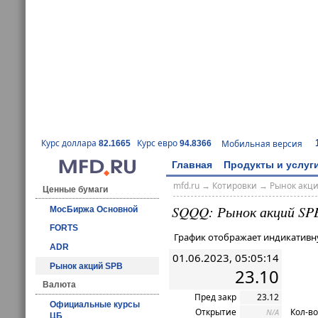
Курс доллара
Курс евро
Мобильная версия
82.1665
94.8366
Главная
Продукты и услуг
mfd.ru
→
Котировки
→ Рынок акц
Ценные бумаги
SQQQ: Рынок акций SP
МосБиржа Основной
FORTS
График отображает индикативн
ADR
01.06.2023, 05:05:14
Рынок акций SPB
23.10
Валюта
Пред закр
23.12
Официальные курсы
Открытие
Кол-во
N/A
ЦБ