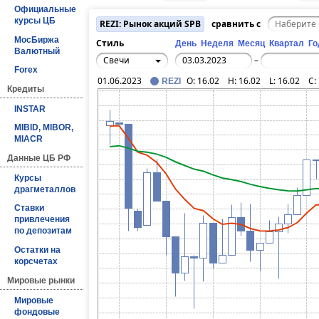
Официальные
курсы ЦБ
REZI: Рынок акций SPB
сравнить с
МосБиржа
Стиль
День
Неделя
Месяц
Квартал
Го
Валютный
Свечи
–
Forex
01.06.2023
O:
16.02
H:
16.02
L:
16.02
C:
REZI
Кредиты
INSTAR
MIBID, MIBOR,
MIACR
Данные ЦБ РФ
Курсы
драгметаллов
Ставки
привлечения
по депозитам
Остатки на
корсчетах
Мировые рынки
Мировые
фондовые