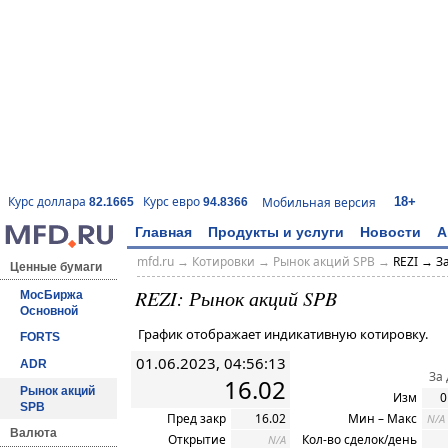
18+
Курс доллара
Курс евро
Мобильная версия
82.1665
94.8366
Главная
Продукты и услуги
Новости
А
mfd.ru
→
Котировки
→ Рынок акций SPB →
REZI → З
Ценные бумаги
REZI: Рынок акций SPB
МосБиржа
Основной
График отображает индикативную котировку.
FORTS
01.06.2023, 04:56:13
ADR
За
16.02
Рынок акций
Изм
0
SPB
Пред закр
16.02
Мин – Макс
N/A
Валюта
Открытие
Кол-во сделок/день
N/A