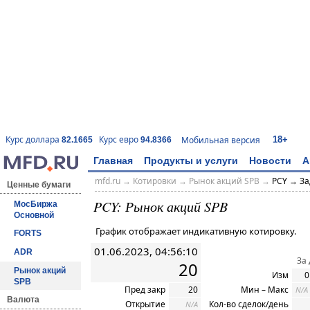
18+
Курс доллара
Курс евро
Мобильная версия
82.1665
94.8366
Главная
Продукты и услуги
Новости
А
mfd.ru
→
Котировки
→ Рынок акций SPB →
PCY → За
Ценные бумаги
PCY: Рынок акций SPB
МосБиржа
Основной
График отображает индикативную котировку.
FORTS
01.06.2023, 04:56:10
ADR
За
20
Рынок акций
Изм
0
SPB
Пред закр
20
Мин – Макс
N/A
Валюта
Открытие
Кол-во сделок/день
N/A