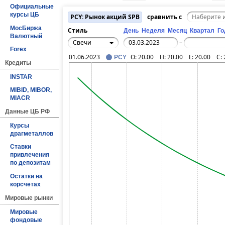
Официальные
курсы ЦБ
PCY: Рынок акций SPB
сравнить с
МосБиржа
Стиль
День
Неделя
Месяц
Квартал
Го
Валютный
Свечи
–
Forex
01.06.2023
O:
20.00
H:
20.00
L:
20.00
C:
PCY
Кредиты
INSTAR
MIBID, MIBOR,
MIACR
Данные ЦБ РФ
Курсы
драгметаллов
Ставки
привлечения
по депозитам
Остатки на
корсчетах
Мировые рынки
Мировые
фондовые