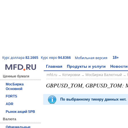
18+
Курс доллара
Курс евро
Мобильная версия
82.1665
94.8366
Главная
Продукты и услуги
Новости
mfd.ru
→
Котировки
→
МосБиржа Валютный
→
Ценные бумаги
GBPUSD_TOM, GBPUSD_TOM: 
МосБиржа
Основной
FORTS
По выбранному тикеру данных нет.
ADR
Рынок акций SPB
Валюта
Официальные