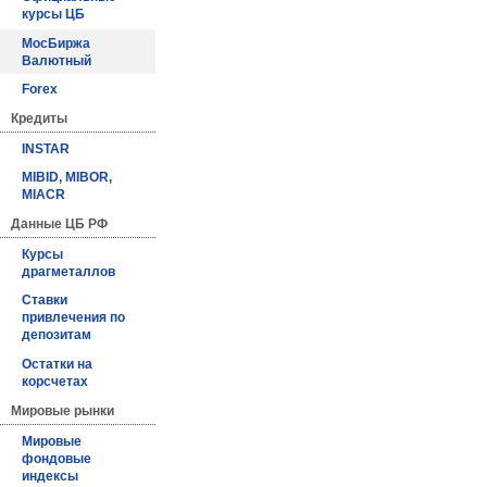
курсы ЦБ
МосБиржа
Валютный
Forex
Кредиты
INSTAR
MIBID, MIBOR,
MIACR
Данные ЦБ РФ
Курсы
драгметаллов
Ставки
привлечения по
депозитам
Остатки на
корсчетах
Мировые рынки
Мировые
фондовые
индексы