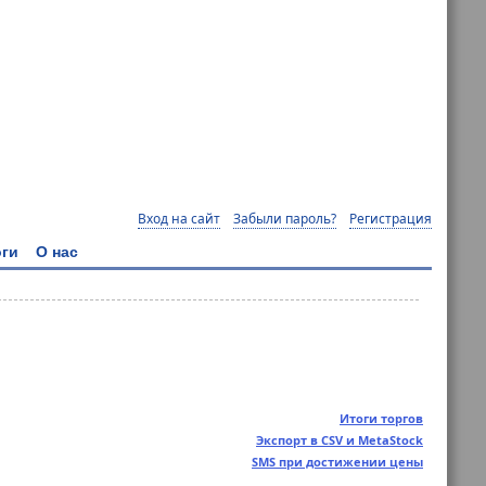
Вход на сайт
Забыли пароль?
Регистрация
ги
О нас
Итоги торгов
Экспорт в CSV и MetaStock
SMS при достижении цены