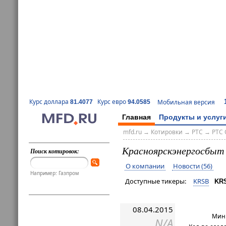
Курс доллара
Курс евро
Мобильная версия
81.4077
94.0585
Главная
Продукты и услуг
mfd.ru
→
Котировки
→
РТС
→
РТС 
Красноярскэнергосбы
Поиск котировок:
О компании
Новости (56)
Например: Газпром
Доступные тикеры:
KRSB
KR
08.04.2015
Мин 
N/A