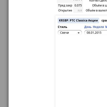
Кол-во сдел
Пред закр
0.075
Объём в ш
Открытие
Объём в валют
N/A
KRSBP: РТС Classica Акции
сра
Стиль
День
Неделя
Свечи