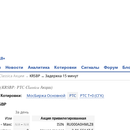
18+
и
Новости
Аналитика
Котировки
Сигналы
Форум
Бло
Classica Акции
→
KRSBP → Задержка 15 минут
т
(KRSBP: РТС Classica Акции)
МосБиржа Основной
РТС
РТС T+0 (СГК)
Котировки:
SBP
За день
Изм
Акция привилегированная
– Макс
–
ISIN
RU000A0HMLZ8
N/A
N/A