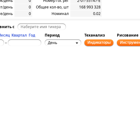
ок/день
0
Номер гос рег
2-01-55147-E
т/день
0
Общее кол-во, шт
168 993 328
е/день
0
Номинал
0.02
внить с
Период
Теханализ
Рисование
Месяц
Квартал
Год
День
–
Индикаторы
Инструме