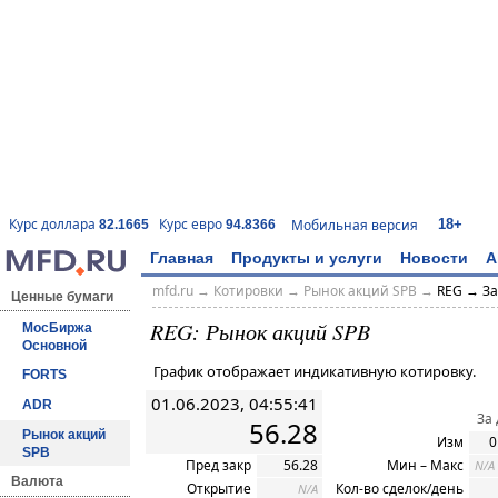
18+
Курс доллара
Курс евро
Мобильная версия
82.1665
94.8366
Главная
Продукты и услуги
Новости
А
mfd.ru
→
Котировки
→ Рынок акций SPB →
REG → За
Ценные бумаги
REG: Рынок акций SPB
МосБиржа
Основной
График отображает индикативную котировку.
FORTS
01.06.2023, 04:55:41
ADR
За
56.28
Рынок акций
Изм
0
SPB
Пред закр
56.28
Мин – Макс
N/A
Валюта
Открытие
Кол-во сделок/день
N/A