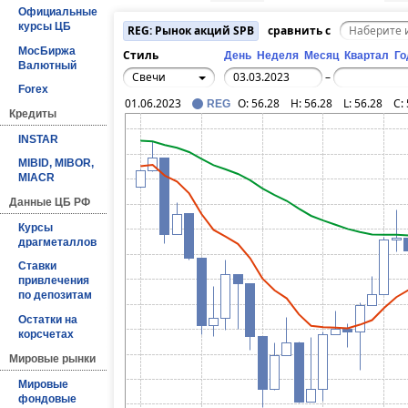
Официальные
курсы ЦБ
REG: Рынок акций SPB
сравнить с
МосБиржа
Стиль
День
Неделя
Месяц
Квартал
Го
Валютный
Свечи
–
Forex
01.06.2023
O:
56.28
H:
56.28
L:
56.28
C:
REG
Кредиты
INSTAR
MIBID, MIBOR,
MIACR
Данные ЦБ РФ
Курсы
драгметаллов
Ставки
привлечения
по депозитам
Остатки на
корсчетах
Мировые рынки
Мировые
фондовые