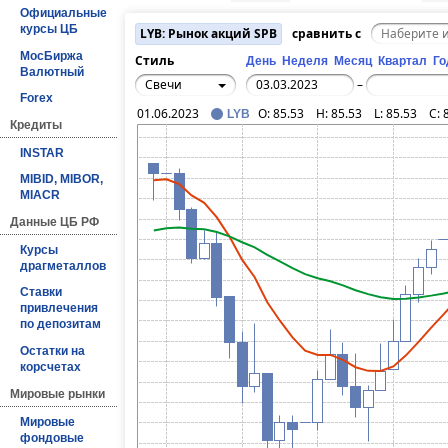
Официальные
курсы ЦБ
LYB: Рынок акций SPB
сравнить с
МосБиржа
Стиль
День
Неделя
Месяц
Квартал
Го
Валютный
Свечи
–
Forex
01.06.2023
O:
85.53
H:
85.53
L:
85.53
C:
LYB
Кредиты
INSTAR
MIBID, MIBOR,
MIACR
Данные ЦБ РФ
Курсы
драгметаллов
Ставки
привлечения
по депозитам
Остатки на
корсчетах
Мировые рынки
Мировые
фондовые