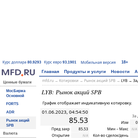
18+
Курс доллара
Курс евро
Мобильная версия
80.9293
93.1901
Главная
Продукты и услуги
Новости
А
mfd.ru
→
Котировки
→ Рынок акций SPB →
LYB → За
Ценные бумаги
LYB: Рынок акций SPB
МосБиржа
Основной
График отображает индикативную котировку.
FORTS
01.06.2023, 04:54:50
ADR
За
85.53
Рынок акций
Изм
0
SPB
Пред закр
85.53
Мин – Макс
N/A
Валюта
Открытие
Кол-во сделок/день
N/A