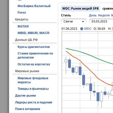
МосБиржа Валютный
WDC: Рынок акций SPB
сравн
Forex
Стиль
День
Неделя
Кредиты
Свечи
INSTAR
01.06.2023
O:
38.69
H:
WDC
MIBID, MIBOR, MIACR
Данные ЦБ РФ
Курсы драгметаллов
Ставки привлечения по
депозитам
Остатки на корсчетах
Мировые рынки
Мировые фондовые
индексы
Товары и фьючерсы
Другие рынки
Лидеры роста и падения
Поиск котировок