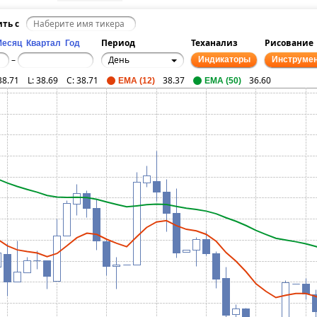
ить с
Период
Теханализ
Рисование
Месяц
Квартал
Год
День
–
Индикаторы
Инструме
38.71
L:
38.69
C:
38.71
38.37
36.60
EMA (12)
EMA (50)