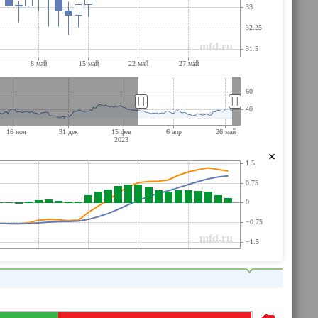
||
||
×