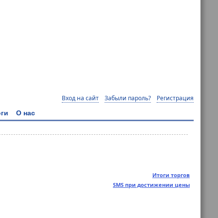
Вход на сайт
Забыли пароль?
Регистрация
ги
О нас
Итоги торгов
SMS при достижении цены