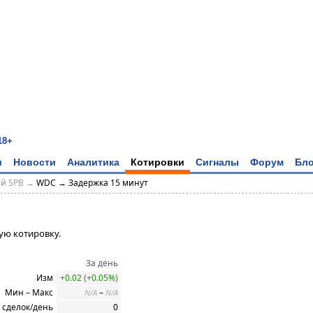
18+
и
Новости
Аналитика
Котировки
Сигналы
Форум
Бло
ий SPB →
WDC → Задержка 15 минут
ую котировку.
За день
Изм
+0.02 (+0.05%)
Мин – Макс
–
N/A
N/A
 сделок/день
0