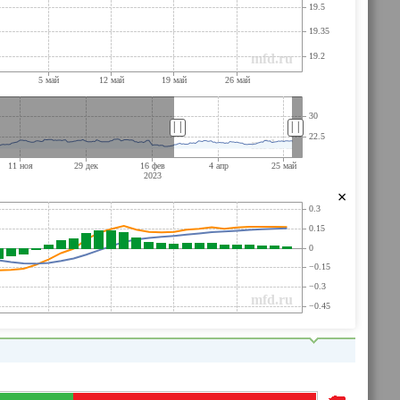
||
||
×