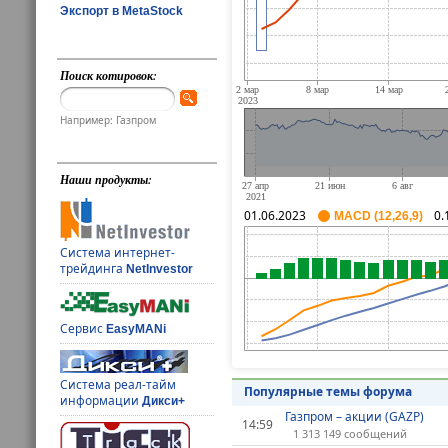
Экспорт в MetaStock
Поиск котировок:
Например: Газпром
Наши продукты:
01.06.2023
0.
MACD (12,26,9)
Система интернет-
трейдинга
NetInvestor
Сервис
EasyMANi
Система реал-тайм
Популярные темы форума
информации
Дикси+
Газпром – акции (GAZP)
14:59
1 313 149 сообщений