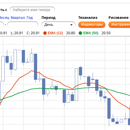
ть с
Период
Теханализ
Рисование
Месяц
Квартал
Год
День
–
Индикаторы
Инструме
20.91
L:
20.91
C:
20.91
20.80
20.50
EMA (12)
EMA (50)