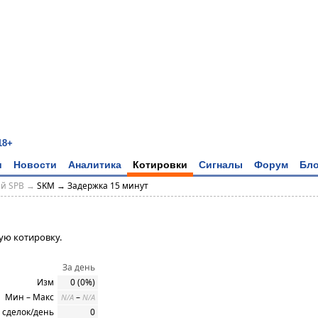
18+
и
Новости
Аналитика
Котировки
Сигналы
Форум
Бло
ий SPB →
SKM → Задержка 15 минут
ую котировку.
За день
Изм
0 (0%)
Мин – Макс
–
N/A
N/A
 сделок/день
0