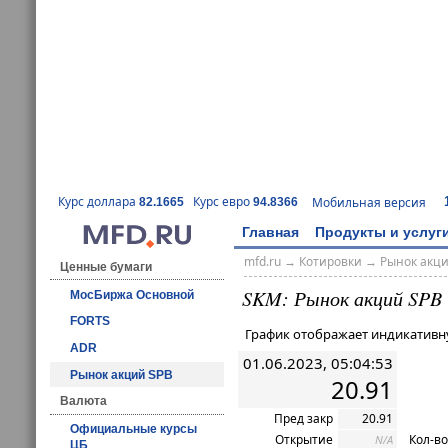
Курс доллара
Курс евро
Мобильная версия
82.1665
94.8366
Главная
Продукты и услуг
mfd.ru
→
Котировки
→ Рынок акц
Ценные бумаги
SKM: Рынок акций SPB
МосБиржа Основной
FORTS
График отображает индикативн
ADR
01.06.2023, 05:04:53
Рынок акций SPB
20.91
Валюта
Пред закр
20.91
Официальные курсы
Открытие
Кол-во
N/A
ЦБ