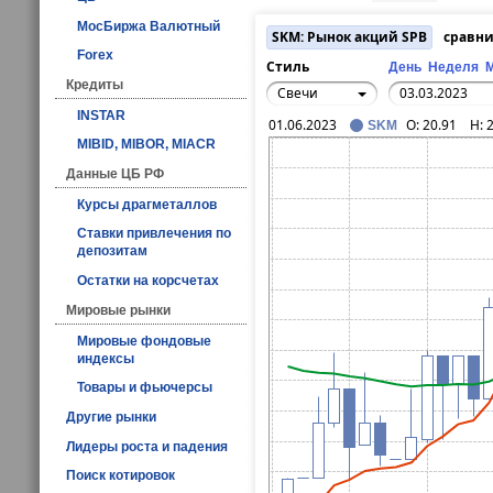
МосБиржа Валютный
SKM: Рынок акций SPB
сравни
Forex
Стиль
День
Неделя
Кредиты
Свечи
INSTAR
01.06.2023
O:
20.91
H:
SKM
MIBID, MIBOR, MIACR
Данные ЦБ РФ
Курсы драгметаллов
Ставки привлечения по
депозитам
Остатки на корсчетах
Мировые рынки
Мировые фондовые
индексы
Товары и фьючерсы
Другие рынки
Лидеры роста и падения
Поиск котировок