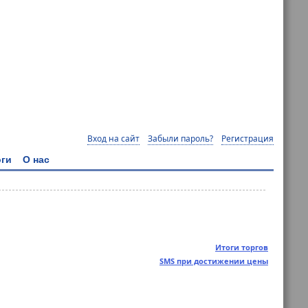
Вход на сайт
Забыли пароль?
Регистрация
ги
О нас
Итоги торгов
SMS при достижении цены