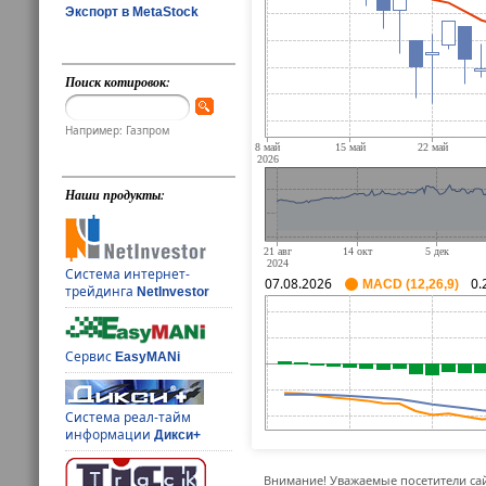
Экспорт в MetaStock
Поиск котировок:
Например: Газпром
Наши продукты:
Система интернет-
07.08.2026
0.
MACD (12,26,9)
трейдинга
NetInvestor
Сервис
EasyMANi
Система реал-тайм
информации
Дикси+
Внимание! Уважаемые посетители сай