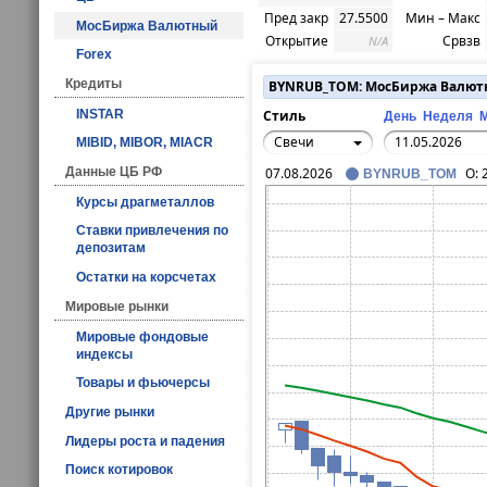
Пред закр
27.5500
Мин – Макс
МосБиржа Валютный
Открытие
Срвзв
N/A
Forex
Кредиты
BYNRUB_TOM: МосБиржа Валю
INSTAR
Стиль
День
Неделя
Свечи
MIBID, MIBOR, MIACR
Данные ЦБ РФ
07.08.2026
O:
BYNRUB_TOM
Курсы драгметаллов
Ставки привлечения по
депозитам
Остатки на корсчетах
Мировые рынки
Мировые фондовые
индексы
Товары и фьючерсы
Другие рынки
Лидеры роста и падения
Поиск котировок