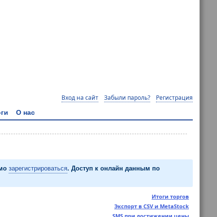
Вход на сайт
Забыли пароль?
Регистрация
ги
О нас
имо
зарегистрироваться
. Доступ к онлайн данным по
Итоги торгов
Экспорт в CSV и MetaStock
SMS при достижении цены