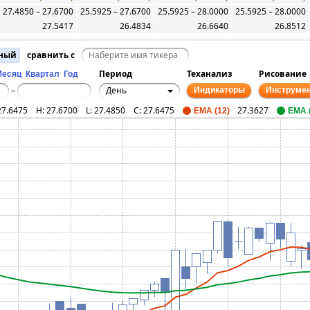
27.4850 – 27.6700
25.5925 – 27.6700
25.5925 – 28.0000
25.5925 – 28.0000
27.5417
26.4834
26.6640
26.8512
тный
сравнить с
Период
Теханализ
Рисование
Месяц
Квартал
Год
День
–
Индикаторы
Инструме
27.6475
H:
27.6700
L:
27.4850
C:
27.6475
27.3627
EMA (12)
EMA 