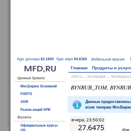
Курс доллара
Курс евро
Мобильная версия
82.1665
94.8366
Главная
Продукты и услуг
mfd.ru
→
Котировки
→
МосБиржа 
Ценные бумаги
BYNRUB_TOM, BYNRUB
МосБиржа Основной
FORTS
Данные предоставлены 
ADR
всем тикерам МосБиржа
Рынок акций SPB
Валюта
вчера, 23:50:02
27.6475
Официальные курсы
Изм
ЦБ