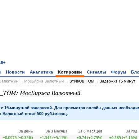
18+
и
Новости
Аналитика
Котировки
Сигналы
Форум
Бло
Валютный
→
МосБиржа Валютный
→
BYNRUB_TOM → Задержка 15 минут
_TOM: МосБиржа Валютный
с 15-минутной задержкой. Для просмотра онлайн данных необход
 Валютный стоит 500 руб./месяц.
За день
За 3 месяца
За 6 месяцев
За год
+0.0975 (+0.35%)
+1.345 (+5.11%)
+0.74 (+2.75%)
+0.585 (+2.16%)