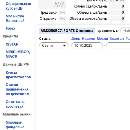
Мин – Макс
–
N/A
N/A
N/A
Официальные
Кол-во сделок/день
0
курсы ЦБ
Пред закр
Объём в шт/день
0
N/A
МосБиржа
Открытие
Объём в валюте/день
0
N/A
Валютный
Forex
MM2250BC7: FORTS Опционы
сравнить с
Кредиты
Стиль
День
Неделя
Месяц
Квартал
Го
INSTAR
Свечи
–
MIBID, MIBOR,
MIACR
Данные ЦБ РФ
Курсы
драгметаллов
Ставки
привлечения
по депозитам
Остатки на
корсчетах
Мировые рынки
Мировые
фондовые