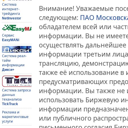
Система
Внимание! Уважаемые посе
интернет-
трейдинга
следующем:
ПАО Московск
NetInvestor
обладателем всей или час
информации. Вы не имеете
Сервис
EasyMANi
осуществлять дальнейшее
информации третьим лицам
Система реал-
тайм
трансляцию, демонстрацию
информации
Дикси+
также её использование в 
предусматривающих предо
информации. Вы также не 
Система запроса
данных
использовать Биржевую и
теханализа
TickTrack
информации предназначен
Реклама и
или публичного распростра
маркетинговые
услуги
письменного согласия Бир