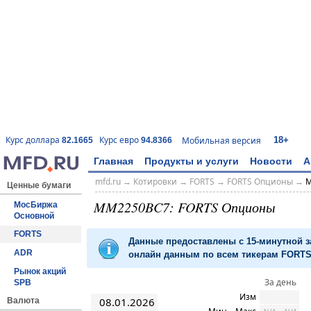
18+
Курс доллара
Курс евро
Мобильная версия
82.1665
94.8366
Главная
Продукты и услуги
Новости
А
mfd.ru
→
Котировки
→
FORTS
→
FORTS Опционы
→
M
Ценные бумаги
MM2250BC7: FORTS Опционы
МосБиржа
Основной
FORTS
Данные предоставлены с 15-минутной 
ADR
онлайн данным по всем тикерам FORTS 
Рынок акций
За день
SPB
Изм
08.01.2026
Валюта