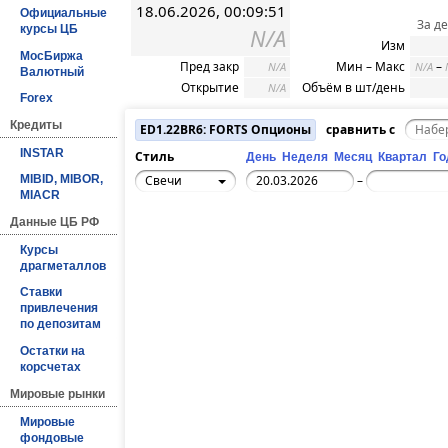
18.06.2026, 00:09:51
Официальные
За д
курсы ЦБ
N/A
Изм
МосБиржа
Пред закр
Мин – Макс
–
N/A
N/A
Валютный
Открытие
Объём в шт/день
N/A
Forex
Кредиты
ED1.22BR6: FORTS Опционы
сравнить с
INSTAR
Стиль
День
Неделя
Месяц
Квартал
Го
Свечи
MIBID, MIBOR,
–
MIACR
Данные ЦБ РФ
Курсы
драгметаллов
Ставки
привлечения
по депозитам
Остатки на
корсчетах
Мировые рынки
Мировые
фондовые