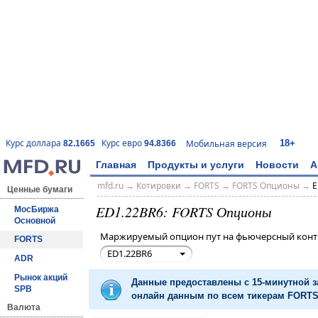
18+
Курс доллара
Курс евро
Мобильная версия
82.1665
94.8366
Главная
Продукты и услуги
Новости
А
mfd.ru
→
Котировки
→
FORTS
→
FORTS Опционы
→
E
Ценные бумаги
ED1.22BR6: FORTS Опционы
МосБиржа
Основной
Маржируемый опцион пут на фьючерсный контр
FORTS
ED1.22BR6
ADR
Рынок акций
Данные предоставлены с 15-минутной 
SPB
онлайн данным по всем тикерам FORTS 
Валюта