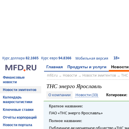
18+
Курс доллара
Курс евро
Мобильная версия
82.1665
94.8366
Главная
Продукты и услуги
Новости
mfd.ru
→
Новости
→
Новости эмитентов
→
ТНС 
Финансовые
новости
ТНС энерго Ярославль
Новости эмитентов
О компании
Новости (33)
Котировки:
Календарь
макростатистики
Краткое название:
Ключевые ставки
ПАО «ТНС энерго Ярославль»
Отчёты корпораций
Полное название:
Новости портала
Публичное акционерное общество «ТНС эн