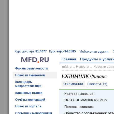
Курс доллара
Курс евро
Мобильная версия
81.4077
94.0585
Главная
Продукты и услуг
mfd.ru
→
Новости
→
Новости эми
Финансовые новости
ЮНИМИЛК Финанс
Новости эмитентов
Календарь
О компании
Новости (15)
макростатистики
Ключевые ставки
Краткое название:
ООО «ЮНИМИЛК Финанс»
Отчёты корпораций
Новости портала
Полное название:
Общество с ограниченной от
События и мероприятия