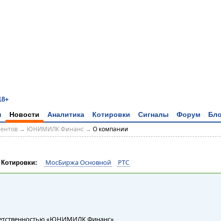
18+
и
Новости
Аналитика
Котировки
Сигналы
Форум
Бло
тентов
→
ЮНИМИЛК Финанс
→
О компании
МосБиржа Основной
РТС
Котировки:
ветственностью «ЮНИМИЛК Финанс»