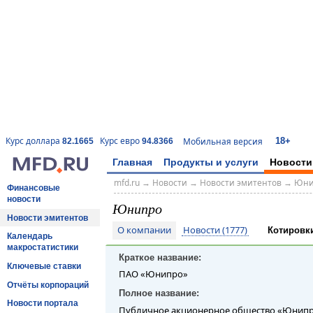
18+
Курс доллара
Курс евро
Мобильная версия
82.1665
94.8366
Главная
Продукты и услуги
Новости
mfd.ru
→
Новости
→
Новости эмитентов
→
Юни
Финансовые
новости
Юнипро
Новости эмитентов
О компании
Новости (1777)
Котировк
Календарь
макростатистики
Краткое название:
Ключевые ставки
ПАО «Юнипро»
Отчёты корпораций
Полное название:
Новости портала
Публичное акционерное общество «Юнип