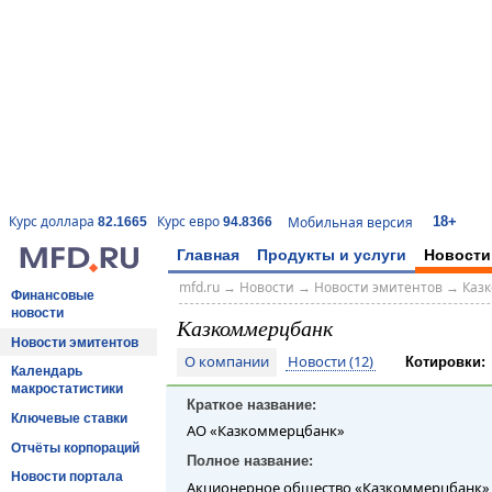
18+
Курс доллара
Курс евро
Мобильная версия
82.1665
94.8366
Главная
Продукты и услуги
Новости
mfd.ru
→
Новости
→
Новости эмитентов
→
Каз
Финансовые
новости
Казкоммерцбанк
Новости эмитентов
О компании
Новости (12)
Котировки:
Календарь
макростатистики
Краткое название:
Ключевые ставки
АО «Казкоммерцбанк»
Отчёты корпораций
Полное название:
Новости портала
Акционерное общество «Казкоммерцбанк»